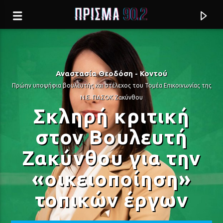
Αναστασία Θεοδόση - Κοντού
Πρώην υποψήφια βουλευτής και στέλεχος του Τομέα Επικοινωνίας της
Ν.Ε. ΠΑΣΟΚ Ζακύνθου
Σκληρή κριτική
στον Βουλευτή
Ζακύνθου για την
«οικειοποίηση»
Current track
τοπικών έργων
ΜΗ ΜΟΥ ΞΑΝΑΦΥΓΕΙΣ ΠΙΑ
ΚΑΙΤΗ ΝΤΑΛΗ