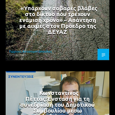
«Υπάρχουν σοβαρές βλάβες
στο δίκτυο που τρέχουν
ενάμιση χρόνο» – Απάντηση
με αιχμές στον Πρόεδρο της
ΔΕΥΑΖ
Γιώργος Αναγνωστόπουλος
07/08/2026
ΣΥΝΕΝΤΕΥΞΕΙΣ
Κωνσταντίνος
Πέττας:Ένσταση για τη
συνεδρίαση του Δημοτικού
Συμβουλίου μέσω