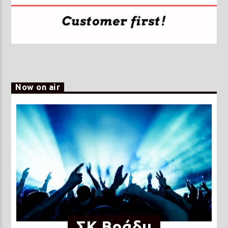
Now on air
ΣΚ Βράδυ