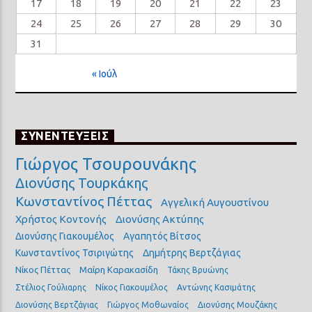
17
18
19
20
21
22
23
24
25
26
27
28
29
30
31
« Ιούλ
ΣΥΝΕΝΤΕΥΞΕΙΣ
Γιώργος Τσουρουνάκης
Διονύσης Τουρκάκης
Κωνσταντίνος Πέττας
Αγγελική Αυγουστίνου
Χρήστος Κοντονής
Διονύσης Ακτύπης
Διονύσης Γιακουμέλος
Αγαπητός Βίτσος
Κωνσταντίνος Τσιριγώτης
Δημήτρης Βερτζάγιας
Νίκος Πέττας
Μαίρη Καρακασίδη
Τάκης Βρυώνης
Στέλιος Γούλιαρης
Νίκος Γιακουμέλος
Αντώνης Κασιμάτης
Διονύσης Βερτζάγιας
Γιώργος Μοθωναίος
Διονύσης Μουζάκης