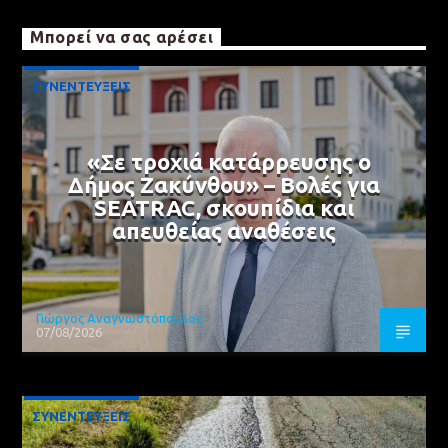
Μπορεί να σας αρέσει
ΣΥΝΕΝΤΕΥΞΕΙΣ
«Σε τροχιά κατάρρευσης ο
Δήμος Ζακύνθου» – Βολές για
SEATRAC, σκουπίδια και
απευθείας αναθέσεις
Γιώργος Αναγνωστόπουλος
07/08/2026
ΣΥΝΕΝΤΕΥΞΕΙΣ