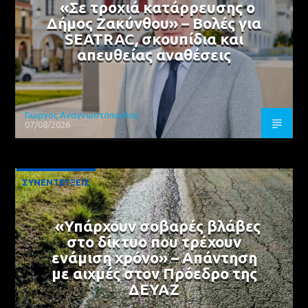
«Σε τροχιά κατάρρευσης ο
Δήμος Ζακύνθου» – Βολές για
SEATRAC, σκουπίδια και
απευθείας αναθέσεις
Γιώργος Αναγνωστόπουλος
07/08/2026
ΣΥΝΕΝΤΕΥΞΕΙΣ
«Υπάρχουν σοβαρές βλάβες
στο δίκτυο που τρέχουν
ενάμιση χρόνο» – Απάντηση
με αιχμές στον Πρόεδρο της
ΔΕΥΑΖ