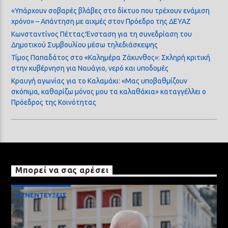
«Υπάρχουν σοβαρές βλάβες στο δίκτυο που τρέχουν ενάμιση
χρόνο» – Απάντηση με αιχμές στον Πρόεδρο της ΔΕΥΑΖ
Κωνσταντίνος Πέττας:Ένσταση για τη συνεδρίαση του
Δημοτικού Συμβουλίου μέσω τηλεδιάσκεψης
Τίμος Παπαδάτος στο «Καλημέρα Ζάκυνθος»: Σκληρή κριτική
στην κυβέρνηση για Ναυάγιο, νερό και υποδομές
Κραυγή αγωνίας για το Καλαμάκι: «Μας υποβαθμίζουν
σκόπιμα, καθαρίζω μόνος μου τα καλαθάκια» καταγγέλλει ο
Πρόεδρος της Κοινότητας
Μπορεί να σας αρέσει
ΣΥΝΕΝΤΕΥΞΕΙΣ