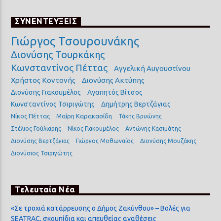
ΣΥΝΕΝΤΕΥΞΕΙΣ
Γιώργος Τσουρουνάκης
Διονύσης Τουρκάκης
Κωνσταντίνος Πέττας
Αγγελική Αυγουστίνου
Χρήστος Κοντονής
Διονύσης Ακτύπης
Διονύσης Γιακουμέλος
Αγαπητός Βίτσος
Κωνσταντίνος Τσιριγώτης
Δημήτρης Βερτζάγιας
Νίκος Πέττας
Μαίρη Καρακασίδη
Τάκης Βρυώνης
Στέλιος Γούλιαρης
Νίκος Γιακουμέλος
Αντώνης Κασιμάτης
Διονύσης Βερτζάγιας
Γιώργος Μοθωναίος
Διονύσης Μουζάκης
Διονύσιος Τσιριγώτης
Τελευταία Νέα
«Σε τροχιά κατάρρευσης ο Δήμος Ζακύνθου» – Βολές για
SEATRAC, σκουπίδια και απευθείας αναθέσεις