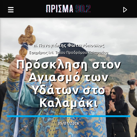
π. Παναγιώτης Φωτεινόπουλος
Εφημέριος Ι.Ν. Τιμίου Προδρόμου Καλαμακίου
Πρόσκληση στον
Αγιασμό των
Υδάτων στο
Καλαμάκι
Current track
05/01/2026
5 ΒΗΜΑΤΑ
ΑΝΔΡΙΑΝΑ ΜΠΑΜΠΑΛΗ