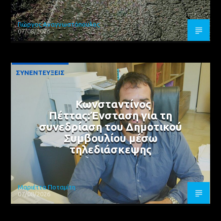
Γιώργος Αναγνωστόπουλος
07/08/2026
ΣΥΝΕΝΤΕΥΞΕΙΣ
Κωνσταντίνος
Πέττας:Ένσταση για τη
συνεδρίαση του Δημοτικού
Συμβουλίου μέσω
τηλεδιάσκεψης
Μαριέττα Ποταμίτη
07/08/2026