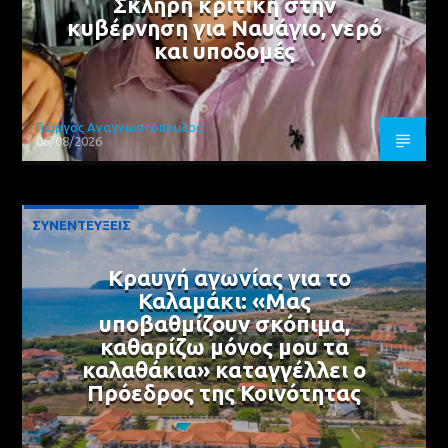
Σκληρή κριτική στην
κυβέρνηση για Ναυάγιο, νερό
και υποδομές
Γιώργος Αναγνωστόπουλος
06/08/2026
ΣΥΝΕΝΤΕΥΞΕΙΣ
Κραυγή αγωνίας για το
Καλαμάκι: «Μας
υποβαθμίζουν σκόπιμα,
καθαρίζω μόνος μου τα
καλαθάκια» καταγγέλλει ο
Πρόεδρος της Κοινότητας