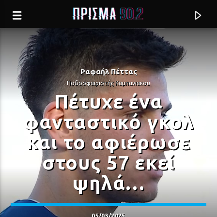
Ραφαήλ Πέττας
Ποδοσφαιριστής Καμπανιακου
Πέτυχε ένα
φανταστικό γκολ
και το αφιέρωσε
στους 57 εκεί
ψηλά…
Current track
ΘΑΛΑΣΣΕΣ
ΔΗΜΗΤΡΗΣ ΜΗΤΡΟΠΑΝΟΣ
05/03/2025