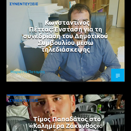
ΣΥΝΕΝΤΕΥΞΕΙΣ
Κωνσταντίνος
Πέττας:Ένσταση για τη
συνεδρίαση του Δημοτικού
Συμβουλίου μέσω
τηλεδιάσκεψης
Μαριέττα Ποταμίτη
07/08/2026
ΣΥΝΕΝΤΕΥΞΕΙΣ
Τίμος Παπαδάτος στο
«Καλημέρα Ζάκυνθος»: