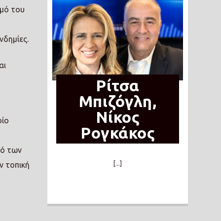
σμό του
νδημίες.
αι
ο
Ρίτσα
Μπιζόγλη,
Νίκος
οίο
Ρογκάκος
μό των
[...]
ν τοπική