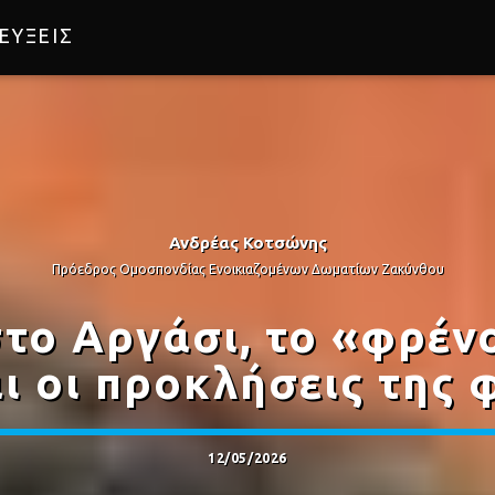
ΕΥΞΕΙΣ
Ανδρέας Κοτσώνης
Πρόεδρος Ομοσπονδίας Ενοικιαζομένων Δωματίων Ζακύνθου
το Αργάσι, το «φρέν
ι οι προκλήσεις της 
12/05/2026