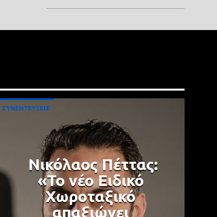
ΣΥΝΕΝΤΕΥΞΕΙΣ
Νικόλαος Πέττας:
«Το νέο Ειδικό
Χωροταξικό
απαξιώνει