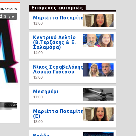
Επόμενες εκπομπές
Μαριέττα Ποταμίτη
12:00
Κεντρικό Δελτίο
(Β.Τερζάκης & Ε.
Σαλαμάρα)
14:00
Νίκος Στραβελάκης,
Λουκία Γκάτσου
15:00
Μεσημέρι
17:00
Μαριέττα Ποταμίτη
(Ε)
18:00
Βράδυ