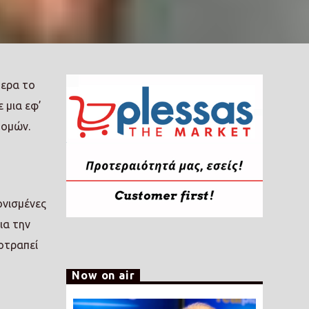
μερα το
ε μια εφ’
δομών.
ονισμένες
ια την
οτραπεί
Now on air