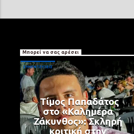
Μπορεί να σας αρέσει
ΣΥΝΕΝΤΕΥΞΕΙΣ
Τίμος Παπαδάτος
στο «Καλημέρα
Ζάκυνθος»: Σκληρή
κριτική στην