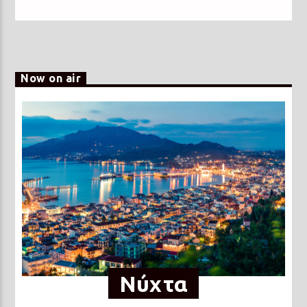
Now on air
Νύχτα