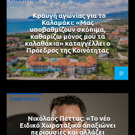
Κραυγή αγωνίας για το
Καλαμάκι: «Μας
υποβαθμίζουν σκόπιμα,
καθαρίζω μόνος μου τα
καλαθάκια» καταγγέλλει ο
Πρόεδρος της Κοινότητας
Γιώργος Αναγνωστόπουλος
06/08/2026
ΣΥΝΕΝΤΕΥΞΕΙΣ
Νικόλαος Πέττας: «Το νέο
Ειδικό Χωροταξικό απαξιώνει
περιουσίες και αλλάζει