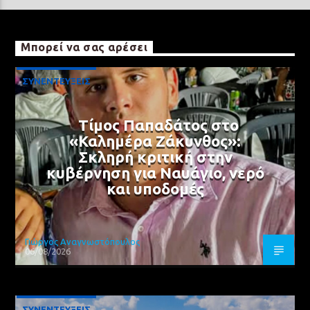
Μπορεί να σας αρέσει
ΣΥΝΕΝΤΕΥΞΕΙΣ
Τίμος Παπαδάτος στο
«Καλημέρα Ζάκυνθος»:
Σκληρή κριτική στην
κυβέρνηση για Ναυάγιο, νερό
και υποδομές
Γιώργος Αναγνωστόπουλος
06/08/2026
ΣΥΝΕΝΤΕΥΞΕΙΣ