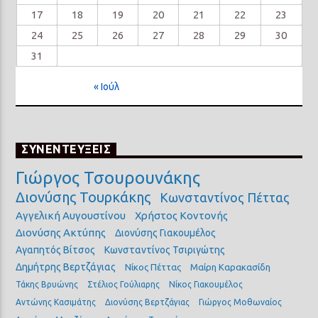
17
18
19
20
21
22
23
24
25
26
27
28
29
30
31
« Ιούλ
ΣΥΝΕΝΤΕΥΞΕΙΣ
Γιώργος Τσουρουνάκης
Διονύσης Τουρκάκης
Κωνσταντίνος Πέττας
Αγγελική Αυγουστίνου
Χρήστος Κοντονής
Διονύσης Ακτύπης
Διονύσης Γιακουμέλος
Αγαπητός Βίτσος
Κωνσταντίνος Τσιριγώτης
Δημήτρης Βερτζάγιας
Νίκος Πέττας
Μαίρη Καρακασίδη
Τάκης Βρυώνης
Στέλιος Γούλιαρης
Νίκος Γιακουμέλος
Αντώνης Κασιμάτης
Διονύσης Βερτζάγιας
Γιώργος Μοθωναίος