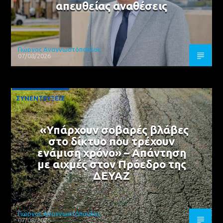
απευθείας αναθέσεις
Γιώργος Αναγνωστόπουλος
07/08/2026
ΣΥΝΕΝΤΕΥΞΕΙΣ
«Υπάρχουν σοβαρές βλάβες
στο δίκτυο που τρέχουν
ενάμιση χρόνο» – Απάντηση
με αιχμές στον Πρόεδρο της
ΔΕΥΑΖ
Γιώργος Αναγνωστόπουλος
07/08/2026