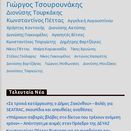
Γιώργος Τσουρουνάκης
Διονύσης Τουρκάκης
Κωνσταντίνος Πέττας
Αγγελική Αυγουστίνου
Χρήστος Κοντονής
Διονύσης Ακτύπης
Διονύσης Γιακουμέλος
Αγαπητός Βίτσος
Κωνσταντίνος Τσιριγώτης
Δημήτρης Βερτζάγιας
Νίκος Πέττας
Μαίρη Καρακασίδη
Τάκης Βρυώνης
Στέλιος Γούλιαρης
Νίκος Γιακουμέλος
Αντώνης Κασιμάτης
Διονύσης Βερτζάγιας
Γιώργος Μοθωναίος
Διονύσης Μουζάκης
Διονύσιος Τσιριγώτης
Τελευταία Νέα
«Σε τροχιά κατάρρευσης ο Δήμος Ζακύνθου» – Βολές για
SEATRAC, σκουπίδια και απευθείας αναθέσεις
«Υπάρχουν σοβαρές βλάβες στο δίκτυο που τρέχουν ενάμιση
χρόνο» – Απάντηση με αιχμές στον Πρόεδρο της ΔΕΥΑΖ
Κωνσταντίνος Πέττας:Ένσταση για τη συνεδρίαση του