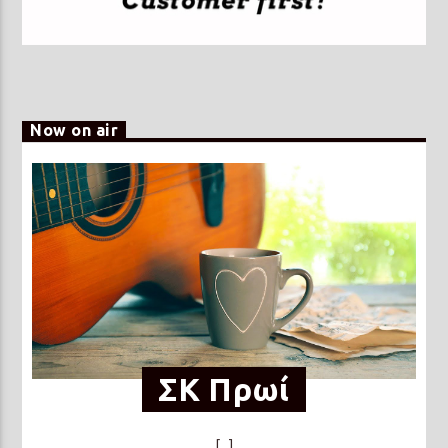
Now on air
ΣΚ Πρωί
[...]