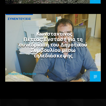
ΣΥΝΕΝΤΕΥΞΕΙΣ
Κωνσταντίνος
Πέττας:Ένσταση για τη
συνεδρίαση του Δημοτικού
Συμβουλίου μέσω
τηλεδιάσκεψης
Μαριέττα Ποταμίτη
07/08/2026