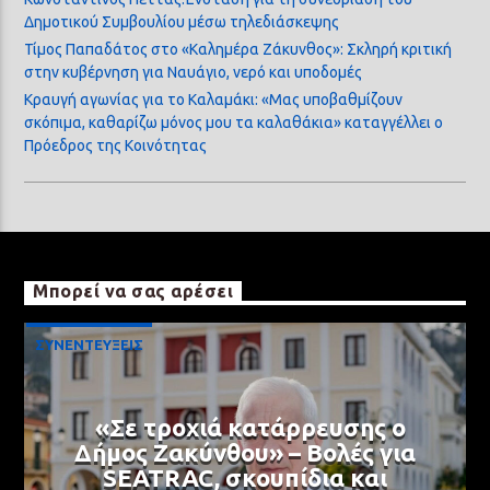
Δημοτικού Συμβουλίου μέσω τηλεδιάσκεψης
Τίμος Παπαδάτος στο «Καλημέρα Ζάκυνθος»: Σκληρή κριτική
στην κυβέρνηση για Ναυάγιο, νερό και υποδομές
Κραυγή αγωνίας για το Καλαμάκι: «Μας υποβαθμίζουν
σκόπιμα, καθαρίζω μόνος μου τα καλαθάκια» καταγγέλλει ο
Πρόεδρος της Κοινότητας
Μπορεί να σας αρέσει
ΣΥΝΕΝΤΕΥΞΕΙΣ
«Σε τροχιά κατάρρευσης ο
Δήμος Ζακύνθου» – Βολές για
SEATRAC, σκουπίδια και