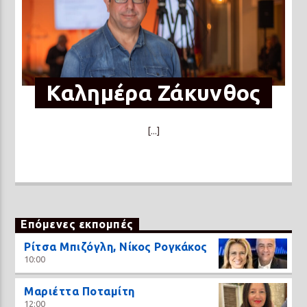
Καλημέρα Ζάκυνθος
[...]
Επόμενες εκπομπές
Ρίτσα Μπιζόγλη, Νίκος Ρογκάκος
10:00
Μαριέττα Ποταμίτη
12:00