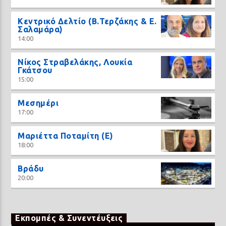
Κεντρικό Δελτίο (Β.Τερζάκης & Ε.
Σαλαμάρα)
14:00
Νίκος Στραβελάκης, Λουκία
Γκάτσου
15:00
Μεσημέρι
17:00
Μαριέττα Ποταμίτη (Ε)
18:00
Βράδυ
20:00
Εκπομπές & Συνεντέυξεις