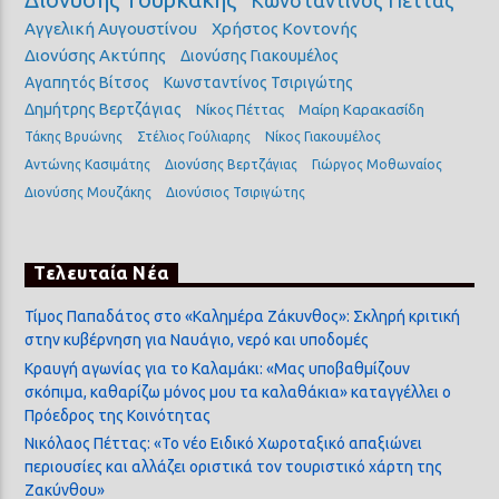
Κωνσταντίνος Πέττας
Αγγελική Αυγουστίνου
Χρήστος Κοντονής
Διονύσης Ακτύπης
Διονύσης Γιακουμέλος
Αγαπητός Βίτσος
Κωνσταντίνος Τσιριγώτης
Δημήτρης Βερτζάγιας
Νίκος Πέττας
Μαίρη Καρακασίδη
Τάκης Βρυώνης
Στέλιος Γούλιαρης
Νίκος Γιακουμέλος
Αντώνης Κασιμάτης
Διονύσης Βερτζάγιας
Γιώργος Μοθωναίος
Διονύσης Μουζάκης
Διονύσιος Τσιριγώτης
Τελευταία Νέα
Τίμος Παπαδάτος στο «Καλημέρα Ζάκυνθος»: Σκληρή κριτική
στην κυβέρνηση για Ναυάγιο, νερό και υποδομές
Κραυγή αγωνίας για το Καλαμάκι: «Μας υποβαθμίζουν
σκόπιμα, καθαρίζω μόνος μου τα καλαθάκια» καταγγέλλει ο
Πρόεδρος της Κοινότητας
Νικόλαος Πέττας: «Το νέο Ειδικό Χωροταξικό απαξιώνει
περιουσίες και αλλάζει οριστικά τον τουριστικό χάρτη της
Ζακύνθου»