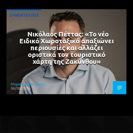
ΣΥΝΕΝΤΕΥΞΕΙΣ
Νικόλαος Πέττας: «Το νέο
Ειδικό Χωροταξικό απαξιώνει
περιουσίες και αλλάζει
οριστικά τον τουριστικό
χάρτη της Ζακύνθου»
Μαριέττα Ποταμίτη
06/08/2026