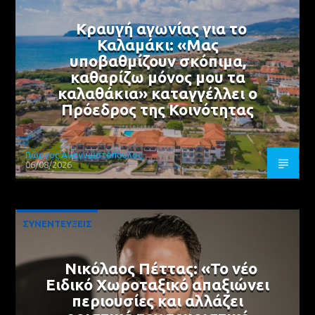
Κραυγή αγωνίας για το
Καλαμάκι: «Μας
υποβαθμίζουν σκόπιμα,
καθαρίζω μόνος μου τα
καλαθάκια» καταγγέλλει ο
Πρόεδρος της Κοινότητας
Γιώργος Αναγνωστόπουλος
06/08/2026
ΣΥΝΕΝΤΕΥΞΕΙΣ
Νικόλαος Πέττας: «Το νέο
Ειδικό Χωροταξικό απαξιώνει
περιουσίες και αλλάζει