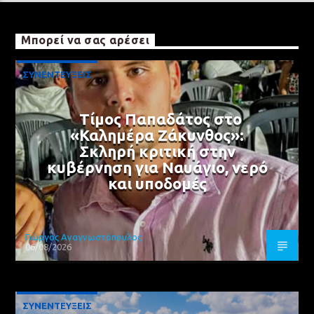
Μπορεί να σας αρέσει
ΣΥΝΕΝΤΕΥΞΕΙΣ
Τίμος Παπαδάτος στο
«Καλημέρα Ζάκυνθος»:
Σκληρή κριτική στην
κυβέρνηση για Ναυάγιο, νερό
και υποδομές
Γιώργος Αναγνωστόπουλος
06/08/2026
ΣΥΝΕΝΤΕΥΞΕΙΣ