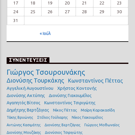
17
18
19
20
21
22
23
24
25
26
27
28
29
30
31
« Ιούλ
ΣΥΝΕΝΤΕΥΞΕΙΣ
Γιώργος Τσουρουνάκης
Διονύσης Τουρκάκης
Κωνσταντίνος Πέττας
Αγγελική Αυγουστίνου
Χρήστος Κοντονής
Διονύσης Ακτύπης
Διονύσης Γιακουμέλος
Αγαπητός Βίτσος
Κωνσταντίνος Τσιριγώτης
Δημήτρης Βερτζάγιας
Νίκος Πέττας
Μαίρη Καρακασίδη
Τάκης Βρυώνης
Στέλιος Γούλιαρης
Νίκος Γιακουμέλος
Αντώνης Κασιμάτης
Διονύσης Βερτζάγιας
Γιώργος Μοθωναίος
Διονύσης Μουζάκης
Διονύσιος Τσιριγώτης