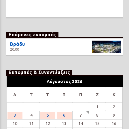
Επόμενες εκπομπές
Βράδυ
20:00
Εκπομπές & Συνεντέυξεις
Αύγουστος 2026
Δ
Τ
Τ
Π
Π
Σ
Κ
1
2
3
4
5
6
7
8
9
10
11
12
13
14
15
16