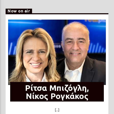
Now on air
Ρίτσα Μπιζόγλη,
Νίκος Ρογκάκος
[...]