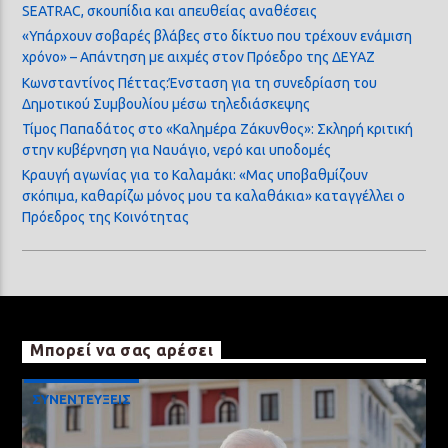
SEATRAC, σκουπίδια και απευθείας αναθέσεις
«Υπάρχουν σοβαρές βλάβες στο δίκτυο που τρέχουν ενάμιση
χρόνο» – Απάντηση με αιχμές στον Πρόεδρο της ΔΕΥΑΖ
Κωνσταντίνος Πέττας:Ένσταση για τη συνεδρίαση του
Δημοτικού Συμβουλίου μέσω τηλεδιάσκεψης
Τίμος Παπαδάτος στο «Καλημέρα Ζάκυνθος»: Σκληρή κριτική
στην κυβέρνηση για Ναυάγιο, νερό και υποδομές
Κραυγή αγωνίας για το Καλαμάκι: «Μας υποβαθμίζουν
σκόπιμα, καθαρίζω μόνος μου τα καλαθάκια» καταγγέλλει ο
Πρόεδρος της Κοινότητας
Μπορεί να σας αρέσει
ΣΥΝΕΝΤΕΥΞΕΙΣ