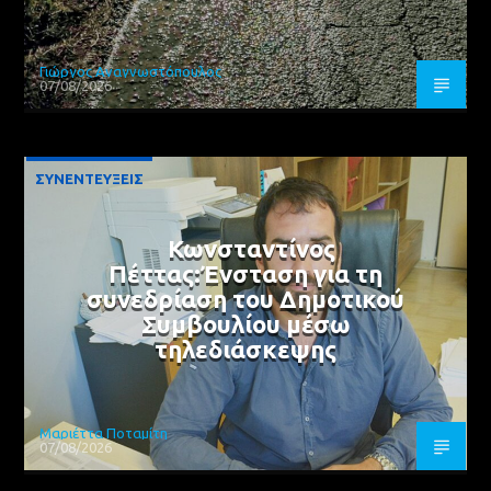
Γιώργος Αναγνωστόπουλος
07/08/2026
ΣΥΝΕΝΤΕΥΞΕΙΣ
Κωνσταντίνος
Πέττας:Ένσταση για τη
συνεδρίαση του Δημοτικού
Συμβουλίου μέσω
τηλεδιάσκεψης
Μαριέττα Ποταμίτη
07/08/2026