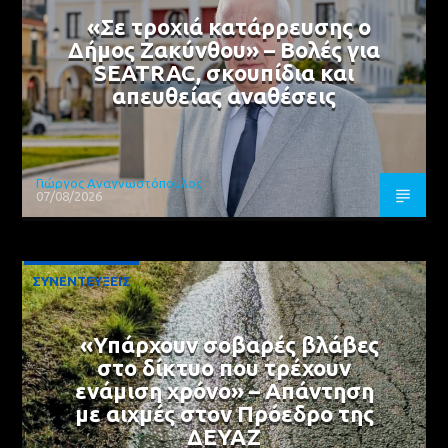
«Σε τροχιά κατάρρευσης ο
Δήμος Ζακύνθου» – Βολές για
SEATRAC, σκουπίδια και
απευθείας αναθέσεις
Γιώργος Αναγνωστόπουλος
07/08/2026
ΣΥΝΕΝΤΕΥΞΕΙΣ
«Υπάρχουν σοβαρές βλάβες
στο δίκτυο που τρέχουν
ενάμιση χρόνο» – Απάντηση
με αιχμές στον Πρόεδρο της
ΔΕΥΑΖ