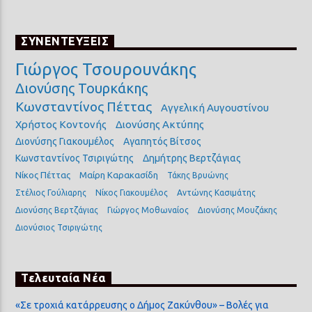
ΣΥΝΕΝΤΕΥΞΕΙΣ
Γιώργος Τσουρουνάκης
Διονύσης Τουρκάκης
Κωνσταντίνος Πέττας
Αγγελική Αυγουστίνου
Χρήστος Κοντονής
Διονύσης Ακτύπης
Διονύσης Γιακουμέλος
Αγαπητός Βίτσος
Κωνσταντίνος Τσιριγώτης
Δημήτρης Βερτζάγιας
Νίκος Πέττας
Μαίρη Καρακασίδη
Τάκης Βρυώνης
Στέλιος Γούλιαρης
Νίκος Γιακουμέλος
Αντώνης Κασιμάτης
Διονύσης Βερτζάγιας
Γιώργος Μοθωναίος
Διονύσης Μουζάκης
Διονύσιος Τσιριγώτης
Τελευταία Νέα
«Σε τροχιά κατάρρευσης ο Δήμος Ζακύνθου» – Βολές για