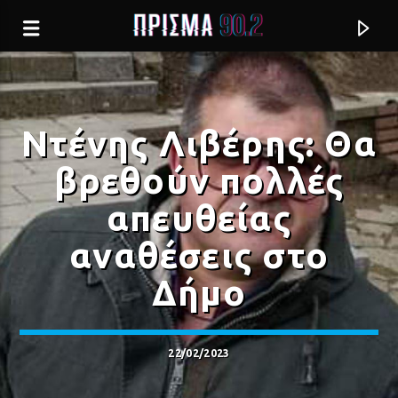
Ντένης Λιβέρης: Θα
βρεθούν πολλές
απευθείας
αναθέσεις στο
Δήμο
Current track
22/02/2023
ΜΟΝΟ Σ' ΑΓΑΠΑΩ
ΠΑΝΟΣ ΚΙΑΜΟΣ