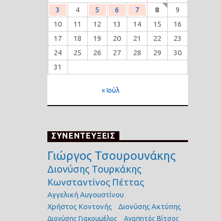
3
4
5
6
7
8
9
10
11
12
13
14
15
16
17
18
19
20
21
22
23
24
25
26
27
28
29
30
31
« Ιούλ
ΣΥΝΕΝΤΕΥΞΕΙΣ
Γιώργος Τσουρουνάκης
Διονύσης Τουρκάκης
Κωνσταντίνος Πέττας
Αγγελική Αυγουστίνου
Χρήστος Κοντονής
Διονύσης Ακτύπης
Διονύσης Γιακουμέλος
Αγαπητός Βίτσος