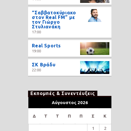
“Σαββατοκύριακο
στον Real FM” με
τον Γιώργο
Στυλιανάκη
17:00
Real Sports
19:00
ΣΚ Βράδυ
22:00
Εκπομπές & Συνεντέυξεις
Αύγουστος 2026
Δ
Τ
Τ
Π
Π
Σ
Κ
1
2