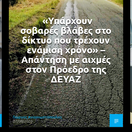
«Υπάρχουν
σοβαρές βλάβες στο
δίκτυο που τρέχουν
ενάμιση χρόνο» –
Απάντηση με αιχμές
στον Πρόεδρο της
ΔΕΥΑΖ
Γιώργος Αναγνωστόπουλος
07/08/2026