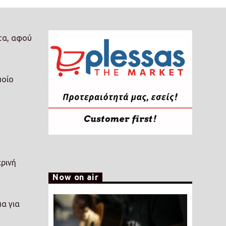
τα, αφού
ποίο
ρινή
Now on air
πα για