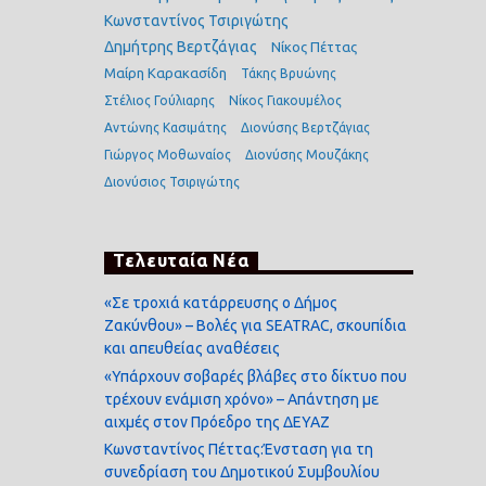
Κωνσταντίνος Τσιριγώτης
Δημήτρης Βερτζάγιας
Νίκος Πέττας
Μαίρη Καρακασίδη
Τάκης Βρυώνης
Στέλιος Γούλιαρης
Νίκος Γιακουμέλος
Αντώνης Κασιμάτης
Διονύσης Βερτζάγιας
Γιώργος Μοθωναίος
Διονύσης Μουζάκης
Διονύσιος Τσιριγώτης
Τελευταία Νέα
«Σε τροχιά κατάρρευσης ο Δήμος
Ζακύνθου» – Βολές για SEATRAC, σκουπίδια
και απευθείας αναθέσεις
«Υπάρχουν σοβαρές βλάβες στο δίκτυο που
τρέχουν ενάμιση χρόνο» – Απάντηση με
αιχμές στον Πρόεδρο της ΔΕΥΑΖ
Κωνσταντίνος Πέττας:Ένσταση για τη
συνεδρίαση του Δημοτικού Συμβουλίου