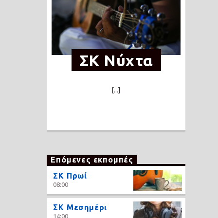
ΣΚ Νύχτα
[...]
Επόμενες εκπομπές
ΣΚ Πρωί
08:00
ΣΚ Μεσημέρι
14:00