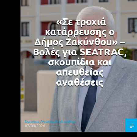
«Σε τροχιά
κατάρρευσης ο
Δήμος Ζακύνθου» –
Βολές για SEATRAC,
σκουπίδια και
απευθείας
αναθέσεις
Γιώργος Αναγνωστόπουλος
07/08/2026