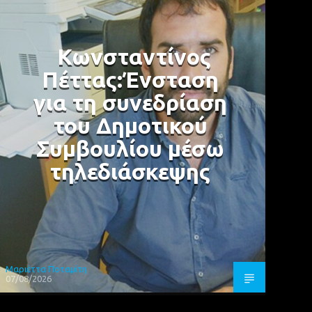
Κωνσταντίνος
Πέττας:Ένσταση
για τη συνεδρίαση
του Δημοτικού
Συμβουλίου μέσω
τηλεδιάσκεψης
Μαριέττα Ποταμίτη
07/08/2026