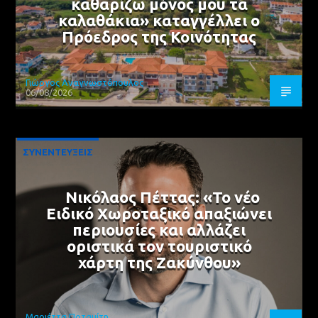
καθαρίζω μόνος μου τα
καλαθάκια» καταγγέλλει ο
Πρόεδρος της Κοινότητας
Γιώργος Αναγνωστόπουλος
06/08/2026
ΣΥΝΕΝΤΕΥΞΕΙΣ
Νικόλαος Πέττας: «Το νέο
Ειδικό Χωροταξικό απαξιώνει
περιουσίες και αλλάζει
οριστικά τον τουριστικό
χάρτη της Ζακύνθου»
Μαριέττα Ποταμίτη