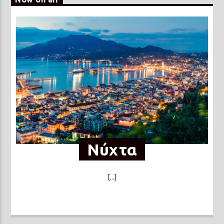
Νύχτα
[...]