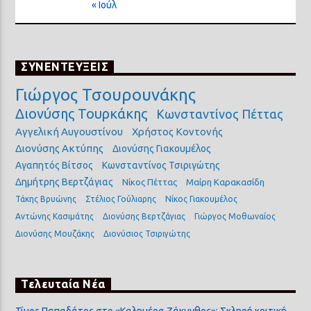
« Ιούλ
ΣΥΝΕΝΤΕΥΞΕΙΣ
Γιώργος Τσουρουνάκης
Διονύσης Τουρκάκης
Κωνσταντίνος Πέττας
Αγγελική Αυγουστίνου
Χρήστος Κοντονής
Διονύσης Ακτύπης
Διονύσης Γιακουμέλος
Αγαπητός Βίτσος
Κωνσταντίνος Τσιριγώτης
Δημήτρης Βερτζάγιας
Νίκος Πέττας
Μαίρη Καρακασίδη
Τάκης Βρυώνης
Στέλιος Γούλιαρης
Νίκος Γιακουμέλος
Αντώνης Κασιμάτης
Διονύσης Βερτζάγιας
Γιώργος Μοθωναίος
Διονύσης Μουζάκης
Διονύσιος Τσιριγώτης
Τελευταία Νέα
Τίμος Παπαδάτος στο «Καλημέρα Ζάκυνθος»: Σκληρή κριτική