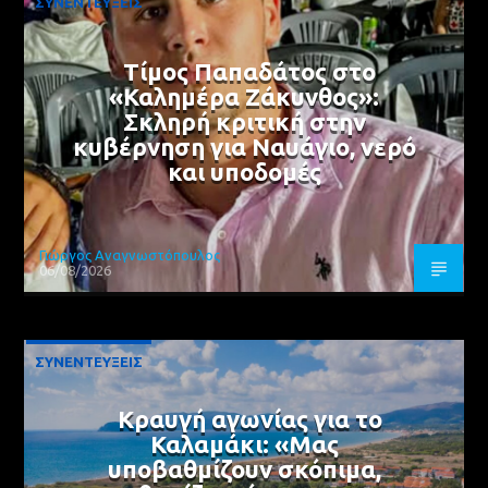
ΣΥΝΕΝΤΕΥΞΕΙΣ
Τίμος Παπαδάτος στο
«Καλημέρα Ζάκυνθος»:
Σκληρή κριτική στην
κυβέρνηση για Ναυάγιο, νερό
και υποδομές
Γιώργος Αναγνωστόπουλος
06/08/2026
ΣΥΝΕΝΤΕΥΞΕΙΣ
Κραυγή αγωνίας για το
Καλαμάκι: «Μας
υποβαθμίζουν σκόπιμα,