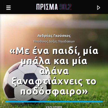
Ανδρέας Γκούσκος
Υπεύθυνος Δόξας Πηγαδακιων
«Με ένα παιδί, μία
μπάλα και μία
αλάνα
ξαναφτιάχνεις το
ποδόσφαιρο»
Current track
ΩΠΑ, ΕΙΠΑ, ΛΕΩ
ΑΛΚΗΣΤΙΣ ΠΡΩΤΟΨΑΛΤΗ
15/12/2025