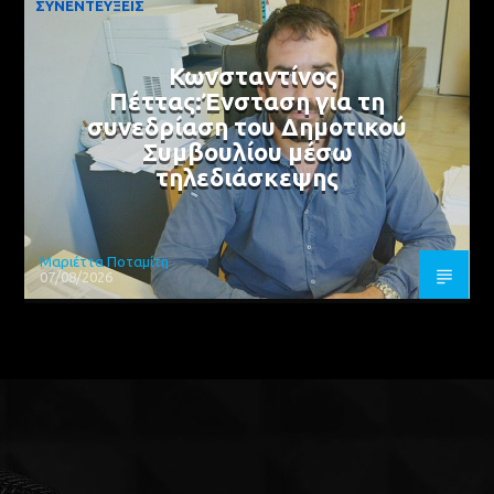
ΣΥΝΕΝΤΕΥΞΕΙΣ
Κωνσταντίνος
Πέττας:Ένσταση για τη
συνεδρίαση του Δημοτικού
Συμβουλίου μέσω
τηλεδιάσκεψης
Μαριέττα Ποταμίτη
07/08/2026