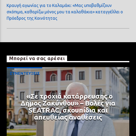
Κραυγή αγωνίας για το Καλαμάκι: «Μας υποβαθμίζουν
σκόπιμα, καθαρίζω μόνος μου τα καλαθάκια» καταγγέλλει ο
Πρόεδρος της Κοινότητας
Μπορεί να σας αρέσει
ΣΥΝΕΝΤΕΥΞΕΙΣ
«Σε τροχιά κατάρρευσης ο
Δήμος Ζακύνθου» – Βολές για
SEATRAC, σκουπίδια και
απευθείας αναθέσεις