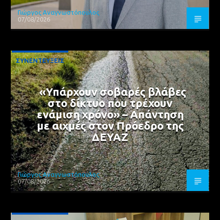
Γιώργος Αναγνωστόπουλος
07/08/2026
ΣΥΝΕΝΤΕΥΞΕΙΣ
«Υπάρχουν σοβαρές βλάβες
στο δίκτυο που τρέχουν
ενάμιση χρόνο» – Απάντηση
με αιχμές στον Πρόεδρο της
ΔΕΥΑΖ
Γιώργος Αναγνωστόπουλος
07/08/2026