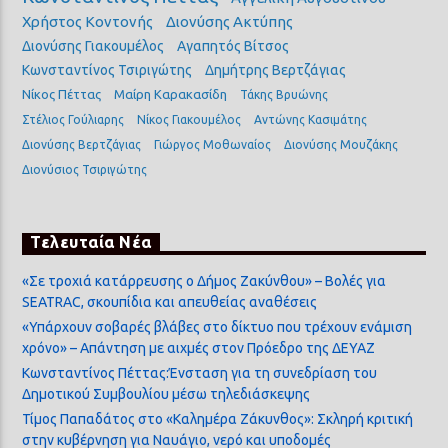
Χρήστος Κοντονής
Διονύσης Ακτύπης
Διονύσης Γιακουμέλος
Αγαπητός Βίτσος
Κωνσταντίνος Τσιριγώτης
Δημήτρης Βερτζάγιας
Νίκος Πέττας
Μαίρη Καρακασίδη
Τάκης Βρυώνης
Στέλιος Γούλιαρης
Νίκος Γιακουμέλος
Αντώνης Κασιμάτης
Διονύσης Βερτζάγιας
Γιώργος Μοθωναίος
Διονύσης Μουζάκης
Διονύσιος Τσιριγώτης
Τελευταία Νέα
«Σε τροχιά κατάρρευσης ο Δήμος Ζακύνθου» – Βολές για
SEATRAC, σκουπίδια και απευθείας αναθέσεις
«Υπάρχουν σοβαρές βλάβες στο δίκτυο που τρέχουν ενάμιση
χρόνο» – Απάντηση με αιχμές στον Πρόεδρο της ΔΕΥΑΖ
Κωνσταντίνος Πέττας:Ένσταση για τη συνεδρίαση του
Δημοτικού Συμβουλίου μέσω τηλεδιάσκεψης
Τίμος Παπαδάτος στο «Καλημέρα Ζάκυνθος»: Σκληρή κριτική
στην κυβέρνηση για Ναυάγιο, νερό και υποδομές