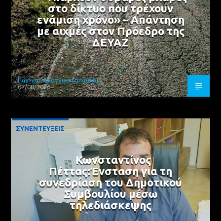
στο δίκτυο που τρέχουν
ενάμιση χρόνο» – Απάντηση
με αιχμές στον Πρόεδρο της
ΔΕΥΑΖ
Γιώργος Αναγνωστόπουλος
07/08/2026
ΣΥΝΕΝΤΕΥΞΕΙΣ
Κωνσταντίνος
Πέττας:Ένσταση για τη
συνεδρίαση του Δημοτικού
Συμβουλίου μέσω
τηλεδιάσκεψης