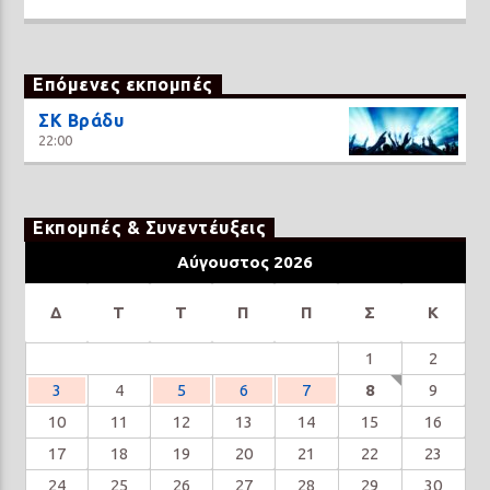
Επόμενες εκπομπές
ΣΚ Βράδυ
22:00
Εκπομπές & Συνεντέυξεις
Αύγουστος 2026
Δ
Τ
Τ
Π
Π
Σ
Κ
1
2
3
4
5
6
7
8
9
10
11
12
13
14
15
16
17
18
19
20
21
22
23
24
25
26
27
28
29
30