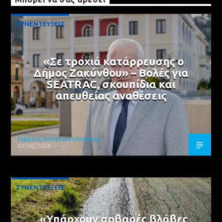
ΣΥΝΕΝΤΕΥΞΕΙΣ
«Σε τροχιά κατάρρευσης ο
Δήμος Ζακύνθου» – Βολές για
SEATRAC, σκουπίδια και
απευθείας αναθέσεις
Γιώργος Αναγνωστόπουλος
07/08/2026
ΣΥΝΕΝΤΕΥΞΕΙΣ
«Υπάρχουν σοβαρές βλάβες