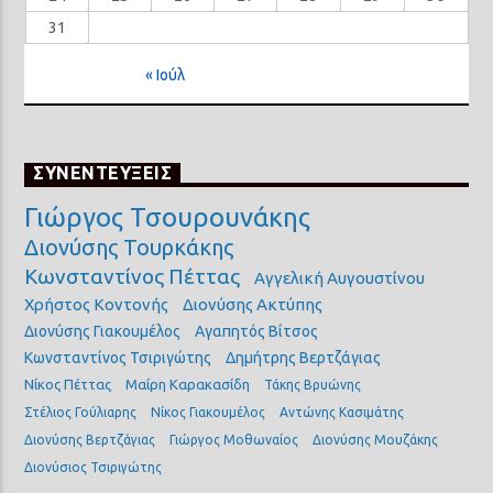
31
« Ιούλ
ΣΥΝΕΝΤΕΥΞΕΙΣ
Γιώργος Τσουρουνάκης
Διονύσης Τουρκάκης
Κωνσταντίνος Πέττας
Αγγελική Αυγουστίνου
Χρήστος Κοντονής
Διονύσης Ακτύπης
Διονύσης Γιακουμέλος
Αγαπητός Βίτσος
Κωνσταντίνος Τσιριγώτης
Δημήτρης Βερτζάγιας
Νίκος Πέττας
Μαίρη Καρακασίδη
Τάκης Βρυώνης
Στέλιος Γούλιαρης
Νίκος Γιακουμέλος
Αντώνης Κασιμάτης
Διονύσης Βερτζάγιας
Γιώργος Μοθωναίος
Διονύσης Μουζάκης
Διονύσιος Τσιριγώτης