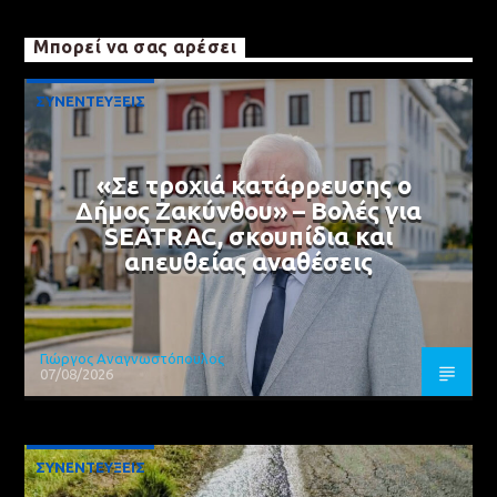
Μπορεί να σας αρέσει
ΣΥΝΕΝΤΕΥΞΕΙΣ
«Σε τροχιά κατάρρευσης ο
Δήμος Ζακύνθου» – Βολές για
SEATRAC, σκουπίδια και
απευθείας αναθέσεις
Γιώργος Αναγνωστόπουλος
07/08/2026
ΣΥΝΕΝΤΕΥΞΕΙΣ