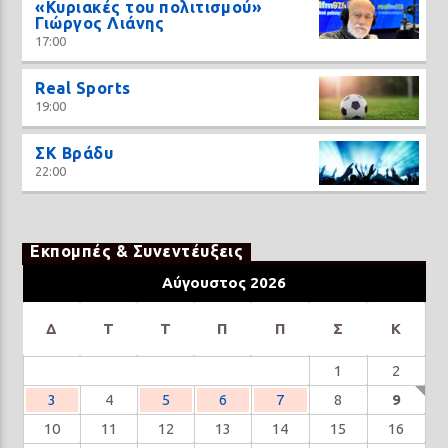
«Κυριακές του πολιτισμού»
Γιώργος Λιάνης
17:00
Real Sports
19:00
ΣΚ Βράδυ
22:00
Εκπομπές & Συνεντέυξεις
Αύγουστος 2026
Δ
Τ
Τ
Π
Π
Σ
Κ
1
2
3
4
5
6
7
8
9
10
11
12
13
14
15
16