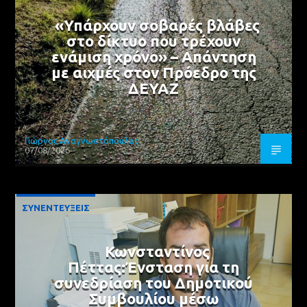
«Υπάρχουν σοβαρές βλάβες
στο δίκτυο που τρέχουν
ενάμιση χρόνο» – Απάντηση
με αιχμές στον Πρόεδρο της
ΔΕΥΑΖ
Γιώργος Αναγνωστόπουλος
07/08/2026
ΣΥΝΕΝΤΕΥΞΕΙΣ
Κωνσταντίνος
Πέττας:Ένσταση για τη
συνεδρίαση του Δημοτικού
Συμβουλίου μέσω