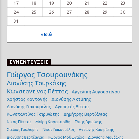
17
18
19
20
21
22
23
24
25
26
27
28
29
30
31
« Ιούλ
ΣΥΝΕΝΤΕΥΞΕΙΣ
Γιώργος Τσουρουνάκης
Διονύσης Τουρκάκης
Κωνσταντίνος Πέττας
Αγγελική Αυγουστίνου
Χρήστος Κοντονής
Διονύσης Ακτύπης
Διονύσης Γιακουμέλος
Αγαπητός Βίτσος
Κωνσταντίνος Τσιριγώτης
Δημήτρης Βερτζάγιας
Νίκος Πέττας
Μαίρη Καρακασίδη
Τάκης Βρυώνης
Στέλιος Γούλιαρης
Νίκος Γιακουμέλος
Αντώνης Κασιμάτης
Διονύσης Βερτζάγιας
Γιώργος Μοθωναίος
Διονύσης Μουζάκης