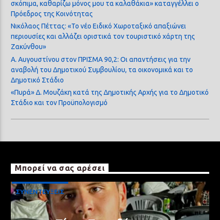
σκόπιμα, καθαρίζω μόνος μου τα καλαθάκια» καταγγέλλει ο
Πρόεδρος της Κοινότητας
Νικόλαος Πέττας: «Το νέο Ειδικό Χωροταξικό απαξιώνει
περιουσίες και αλλάζει οριστικά τον τουριστικό χάρτη της
Ζακύνθου»
Α. Αυγουστίνου στον ΠΡΙΣΜΑ 90,2: Οι απαντήσεις για την
αναβολή του Δημοτικού Συμβουλίου, τα οικονομικά και το
Δημοτικό Στάδιο
«Πυρά» Δ. Μουζάκη κατά της Δημοτικής Αρχής για το Δημοτικό
Στάδιο και τον Προϋπολογισμό
Μπορεί να σας αρέσει
ΣΥΝΕΝΤΕΥΞΕΙΣ