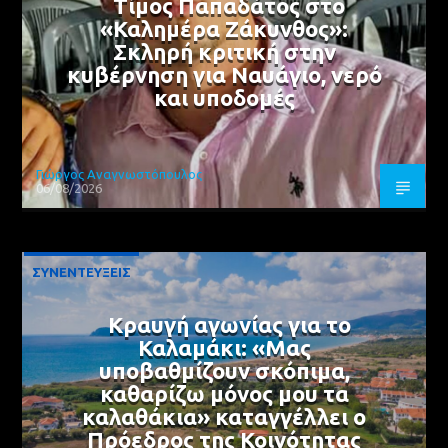
Τίμος Παπαδάτος στο
«Καλημέρα Ζάκυνθος»:
Σκληρή κριτική στην
κυβέρνηση για Ναυάγιο, νερό
και υποδομές
Γιώργος Αναγνωστόπουλος
06/08/2026
ΣΥΝΕΝΤΕΥΞΕΙΣ
Κραυγή αγωνίας για το
Καλαμάκι: «Μας
υποβαθμίζουν σκόπιμα,
καθαρίζω μόνος μου τα
καλαθάκια» καταγγέλλει ο
Πρόεδρος της Κοινότητας