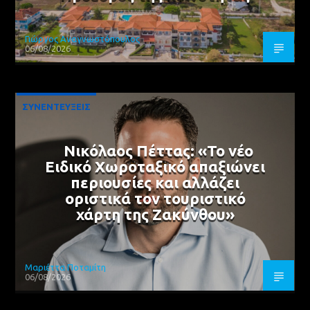
Γιώργος Αναγνωστόπουλος
06/08/2026
ΣΥΝΕΝΤΕΥΞΕΙΣ
Νικόλαος Πέττας: «Το νέο
Ειδικό Χωροταξικό απαξιώνει
περιουσίες και αλλάζει
οριστικά τον τουριστικό
χάρτη της Ζακύνθου»
Μαριέττα Ποταμίτη
06/08/2026