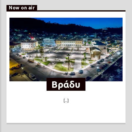
Now on air
Βράδυ
[...]