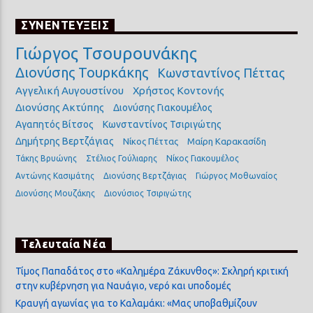
ΣΥΝΕΝΤΕΥΞΕΙΣ
Γιώργος Τσουρουνάκης
Διονύσης Τουρκάκης
Κωνσταντίνος Πέττας
Αγγελική Αυγουστίνου
Χρήστος Κοντονής
Διονύσης Ακτύπης
Διονύσης Γιακουμέλος
Αγαπητός Βίτσος
Κωνσταντίνος Τσιριγώτης
Δημήτρης Βερτζάγιας
Νίκος Πέττας
Μαίρη Καρακασίδη
Τάκης Βρυώνης
Στέλιος Γούλιαρης
Νίκος Γιακουμέλος
Αντώνης Κασιμάτης
Διονύσης Βερτζάγιας
Γιώργος Μοθωναίος
Διονύσης Μουζάκης
Διονύσιος Τσιριγώτης
Τελευταία Νέα
Τίμος Παπαδάτος στο «Καλημέρα Ζάκυνθος»: Σκληρή κριτική
στην κυβέρνηση για Ναυάγιο, νερό και υποδομές
Κραυγή αγωνίας για το Καλαμάκι: «Μας υποβαθμίζουν