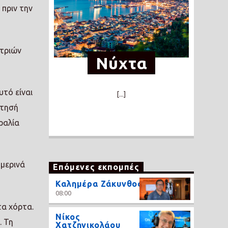
 πριν την
 τριών
Νύχτα
υτό είναι
[...]
ώτησή
ραλία
μερινά
Επόμενες εκπομπές
Καλημέρα Ζάκυνθος
08:00
τα χόρτα.
Νίκος
. Τη
Χατζηνικολάου