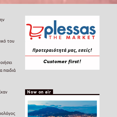
την
ικό του
οιήσει
α παιδιά
Now on air
ίχαν
τρολόγος