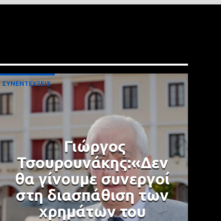
ΣΥΝΕΝΤΕΥΞΕΙΣ
Γιώργος
Τσουρουνάκης:«Δεν
θα γίνουμε συνεργοί
στη διασπάθιση των
χρημάτων του