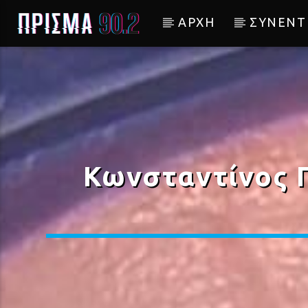
ΑΡΧΗ
ΣΥΝΕΝΤ
Current track
ΠΡΟΣΩΠΙΚΑ
ΑΝΤΩΝΗΣ ΡΕΜΟΣ
Κωνσταντίνος 