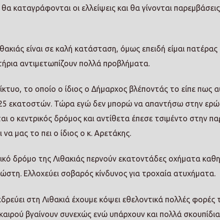
θα καταγράφονται οι ελλείψεις και θα γίνονται παρεμβάσεις
ιθακιάς είναι σε καλή κατάσταση, όμως επειδή είμαι πατέρας
τήρια αντιμετωπίζουν πολλά προβλήματα.
ίκτυο, το οποίο ο ίδιος ο Δήμαρχος βλέποντάς το είπε πως α
25 εκατοστών. Τώρα εγώ δεν μπορώ να απαντήσω στην ερ
ται ο κεντρικός δρόμος και αντίθετα έπεσε τσιμέντο στην πα
 να μας το πει ο ίδιος ο κ. Αρετάκης.
ικό δρόμο της Λιθακιάς περνούν εκατοντάδες οχήματα καθη
 Σώστη. Ελλοχεύει σοβαρός κίνδυνος για τροχαία ατυχήματα.
δρεύει στη Λιθακιά έχουμε κόψει εθελοντικά πολλές φορές 
καιρού βγαίνουν συνεχώς ενώ υπάρχουν και πολλά σκουπίδια