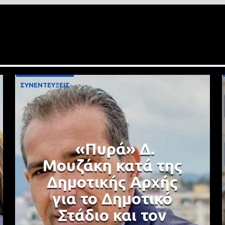
ΣΥΝΕΝΤΕΥΞΕΙΣ
«Πυρά» Δ.
Μουζάκη κατά της
Δημοτικής Αρχής
για το Δημοτικό
Στάδιο και τον