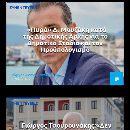
ΣΥΝΕΝΤΕΥΞΕΙΣ
«Πυρά» Δ. Μουζάκη κατά
της Δημοτικής Αρχής για το
Δημοτικό Στάδιο και τον
Προϋπολογισμό
Γιώργος Αναγνωστόπουλος
05/08/2026
ΣΥΝΕΝΤΕΥΞΕΙΣ
Γιώργος Τσουρουνάκης:«Δεν