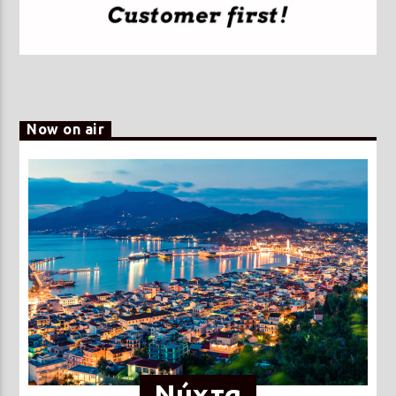
Now on air
Νύχτα