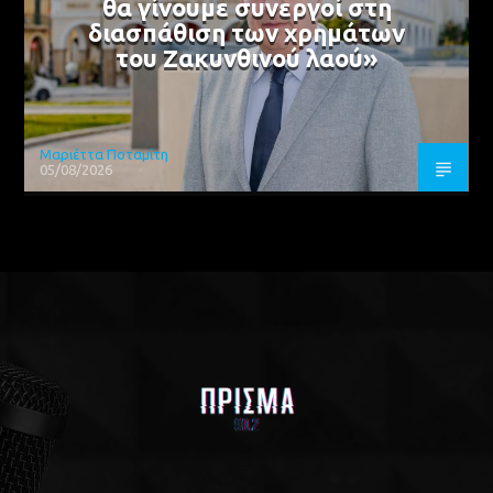
θα γίνουμε συνεργοί στη
διασπάθιση των χρημάτων
του Ζακυνθινού λαού»
Μαριέττα Ποταμίτη
05/08/2026