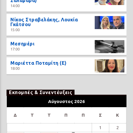
Σαλαμάρα)
14:00
Νίκος Στραβελάκης, Λουκία
Γκάτσου
15:00
Μεσημέρι
17:00
Μαριέττα Ποταμίτη (Ε)
18:00
Εκπομπές & Συνεντέυξεις
Αύγουστος 2026
Δ
Τ
Τ
Π
Π
Σ
Κ
1
2