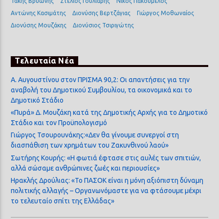
Τάκης Βρυώνης
Στέλιος Γούλιαρης
Νίκος Γιακουμέλος
Αντώνης Κασιμάτης
Διονύσης Βερτζάγιας
Γιώργος Μοθωναίος
Διονύσης Μουζάκης
Διονύσιος Τσιριγώτης
Τελευταία Νέα
Α. Αυγουστίνου στον ΠΡΙΣΜΑ 90,2: Οι απαντήσεις για την
αναβολή του Δημοτικού Συμβουλίου, τα οικονομικά και το
Δημοτικό Στάδιο
«Πυρά» Δ. Μουζάκη κατά της Δημοτικής Αρχής για το Δημοτικό
Στάδιο και τον Προϋπολογισμό
Γιώργος Τσουρουνάκης:«Δεν θα γίνουμε συνεργοί στη
διασπάθιση των χρημάτων του Ζακυνθινού λαού»
Σωτήρης Κουρής: «Η φωτιά έφτασε στις αυλές των σπιτιών,
αλλά σώσαμε ανθρώπινες ζωές και περιουσίες»
Ηρακλής Δρούλιας: «Το ΠΑΣΟΚ είναι η μόνη αξιόπιστη δύναμη
πολιτικής αλλαγής – Οργανωνόμαστε για να φτάσουμε μέχρι
το τελευταίο σπίτι της Ελλάδας»