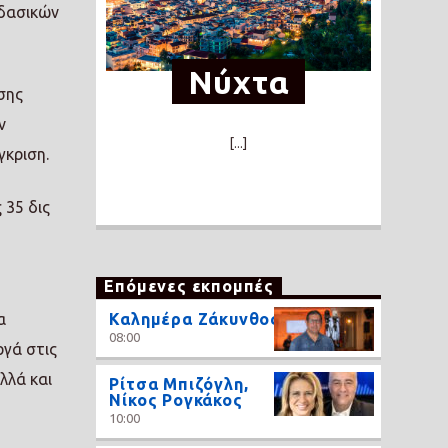
 δασικών
Νύχτα
σης
ν
[...]
γκριση.
 35 δις
Επόμενες εκπομπές
Καλημέρα Ζάκυνθος
α
08:00
ργά στις
λλά και
Ρίτσα Μπιζόγλη,
Νίκος Ρογκάκος
10:00