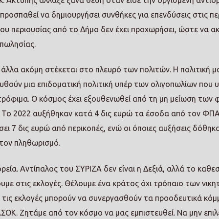
κ. Ακτύπης άλλαξε ξανά θέση όταν είδε την οργισμένη αντίδ
 προσπαθεί να δημιουργήσει συνθήκες για επενδύσεις στις πε
ριου περιουσίας από το Δήμο δεν έχει προχωρήσει, ώστε να α
πωλησίας.
 άλλα ακόμη στέκεται στο πλευρό των πολιτών. Η πολιτική μ
ουθούν μια επιδοματική πολιτική υπέρ των ολιγοπωλίων που 
 τρόφιμα. Ο κόσμος έχει εξουθενωθεί από τη μη μείωση των
ί. Το 2022 αυξήθηκαν κατά 4 δις ευρώ τα έσοδα από τον ΦΠΑ
άσει 7 δις ευρώ από περικοπές, ενώ οι όποιες αυξήσεις δόθηκ
 τον πληθωρισμό.
ορεία. Αντίπαλος του ΣΥΡΙΖΑ δεν είναι η Δεξιά, αλλά το καθ
υμε στις εκλογές. Θέλουμε ένα κράτος όχι τρόπαιο των νικη
ά τις εκλογές μπορούν να συνεργασθούν τα προοδευτικά κόμ
ΟΚ. Ζητάμε από τον κόσμο να μας εμπιστευθεί. Να μην επιλ