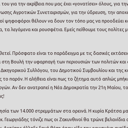
του για την ακρίβεια που μας έχει «γονατίσει» όλους, για τη
νωσης Αγροτικών Συνεταιρισμών, για την ύδρευση, την απο
ροί ψηφοφόροι θέλουν να δουν τον τόπο μας να προοδεύει κ
 τα λεγόμενα και ρουσφέτια. Εμείς πείθουμε τους πολίτες μ
θετεί. Πρόσφατο είναι το παράδειγμα με τις δασικές εκτάσει
ζει στη Βουλή την υφαρπαγή των περιουσιών των πολιτών και
υ Δικηγορικού Συλλόγου, του Δημοτικού Συμβουλίου και της κ
ος το παρόν. Η αλήθεια είναι πως το ζήτημα αυτό απλώς μπή
ογών. Αν δεν ανατραπεί η Νέα Δημοκρατία την 21η Μαίου, τ
ς!
ησία των 14.000 στρεμμάτων στα ορεινά. Η κυρία Κράτσα μα
ο κ. Γεωργιάδης τόνιζε πως οι Ζακυνθινοί θα τρώνε βελανίδια 