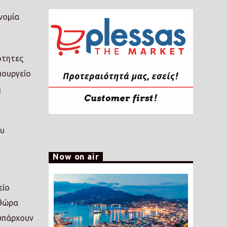
νομία
ότητες
πουργείο
η
ου
Now on air
είο
ηθώρα
 υπάρχουν