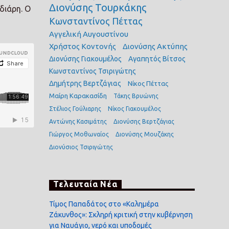
Διονύσης Τουρκάκης
διάρη. Ο
Κωνσταντίνος Πέττας
Αγγελική Αυγουστίνου
Χρήστος Κοντονής
Διονύσης Ακτύπης
Διονύσης Γιακουμέλος
Αγαπητός Βίτσος
Κωνσταντίνος Τσιριγώτης
Δημήτρης Βερτζάγιας
Νίκος Πέττας
Μαίρη Καρακασίδη
Τάκης Βρυώνης
Στέλιος Γούλιαρης
Νίκος Γιακουμέλος
Αντώνης Κασιμάτης
Διονύσης Βερτζάγιας
Γιώργος Μοθωναίος
Διονύσης Μουζάκης
Διονύσιος Τσιριγώτης
Τελευταία Νέα
Τίμος Παπαδάτος στο «Καλημέρα
Ζάκυνθος»: Σκληρή κριτική στην κυβέρνηση
για Ναυάγιο, νερό και υποδομές