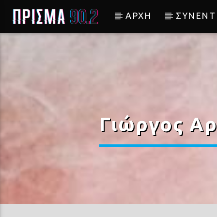
ΑΡΧΗ
ΣΥΝΕΝΤ
Current track
ΞΗΜΕΡΩΜΑΤΑ
ΒΑΣΙΛΗΣ ΛΕΚΚΑΣ
Γιώργος Αρ