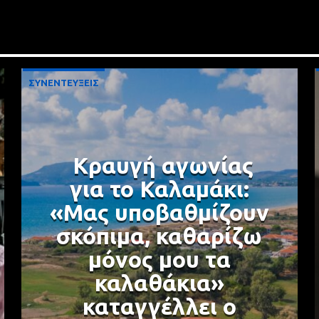
ΣΥΝΕΝΤΕΥΞΕΙΣ
Κραυγή αγωνίας
για το Καλαμάκι:
«Μας υποβαθμίζουν
σκόπιμα, καθαρίζω
μόνος μου τα
καλαθάκια»
καταγγέλλει ο