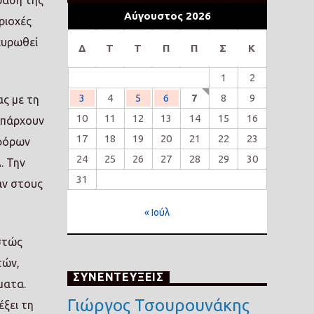
ραση της
Αύγουστος 2026
ριοχές
κυρωθεί
Δ
Τ
Τ
Π
Π
Σ
Κ
1
2
3
4
5
6
7
8
9
ας με τη
10
11
12
13
14
15
16
υπάρχουν
17
18
19
20
21
22
23
 φόρων
24
25
26
27
28
29
30
. Την
31
αν στους
« Ιούλ
εστώς
τών,
ΣΥΝΕΝΤΕΥΞΕΙΣ
ματα.
Γιώργος Τσουρουνάκης
έξει τη