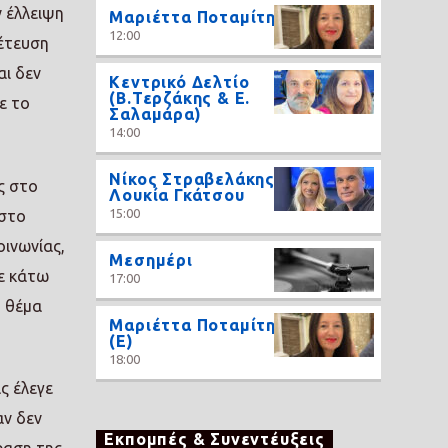
ν έλλειψη
Μαριέττα Ποταμίτη
12:00
χέτευση
αι δεν
Κεντρικό Δελτίο
(Β.Τερζάκης & Ε.
ε το
Σαλαμάρα)
14:00
Νίκος Στραβελάκης,
ς στο
Λουκία Γκάτσου
15:00
 στο
οινωνίας,
Μεσημέρι
κε κάτω
17:00
ο θέμα
Μαριέττα Ποταμίτη
(Ε)
18:00
ς έλεγε
αν δεν
Εκπομπές & Συνεντέυξεις