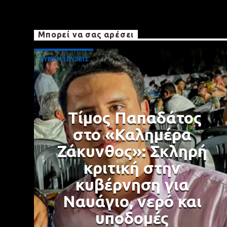
Μπορεί να σας αρέσει
ΣΥΝΕΝΤΕΥΞΕΙΣ
Τίμος Παπαδάτος
στο «Καλημέρα
Ζάκυνθος»: Σκληρή
κριτική στην
κυβέρνηση για
Ναυάγιο, νερό και
υποδομές