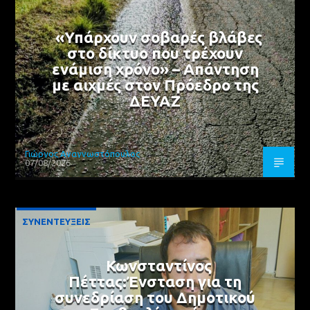
«Υπάρχουν σοβαρές βλάβες
στο δίκτυο που τρέχουν
ενάμιση χρόνο» – Απάντηση
με αιχμές στον Πρόεδρο της
ΔΕΥΑΖ
Γιώργος Αναγνωστόπουλος
07/08/2026
ΣΥΝΕΝΤΕΥΞΕΙΣ
Κωνσταντίνος
Πέττας:Ένσταση για τη
συνεδρίαση του Δημοτικού