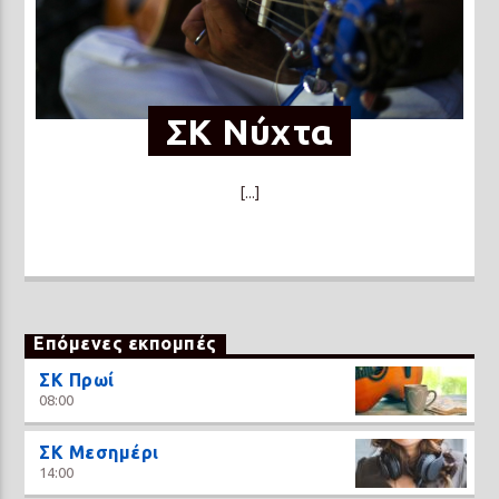
ΣΚ Νύχτα
[...]
Επόμενες εκπομπές
ΣΚ Πρωί
08:00
ΣΚ Μεσημέρι
14:00