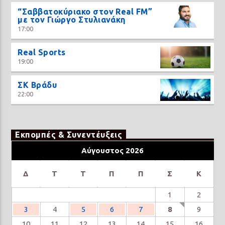
“Σαββατοκύριακο στον Real FM”
με τον Γιώργο Στυλιανάκη
17:00
Real Sports
19:00
ΣΚ Βράδυ
22:00
Εκπομπές & Συνεντέυξεις
Αύγουστος 2026
Δ
Τ
Τ
Π
Π
Σ
Κ
1
2
3
4
5
6
7
8
9
10
11
12
13
14
15
16