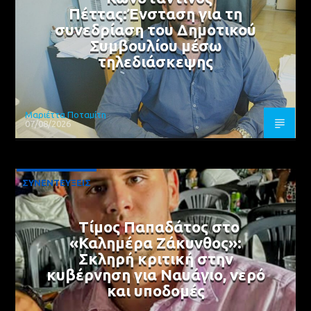
Πέττας:Ένσταση για τη
συνεδρίαση του Δημοτικού
Συμβουλίου μέσω
τηλεδιάσκεψης
Μαριέττα Ποταμίτη
07/08/2026
ΣΥΝΕΝΤΕΥΞΕΙΣ
Τίμος Παπαδάτος στο
«Καλημέρα Ζάκυνθος»:
Σκληρή κριτική στην
κυβέρνηση για Ναυάγιο, νερό
και υποδομές