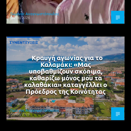
Γιώργος Αναγνωστόπουλος
06/08/2026
ΣΥΝΕΝΤΕΥΞΕΙΣ
Κραυγή αγωνίας για το
Καλαμάκι: «Μας
υποβαθμίζουν σκόπιμα,
καθαρίζω μόνος μου τα
καλαθάκια» καταγγέλλει ο
Πρόεδρος της Κοινότητας
Γιώργος Αναγνωστόπουλος
06/08/2026