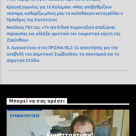
Κραυγή αγωνίας για το Καλαμάκι: «Μας υποβαθμίζουν
σκόπιμα, καθαρίζω μόνος μου τα καλαθάκια» καταγγέλλει ο
Πρόεδρος της Κοινότητας
Νικόλαος Πέττας: «Το νέο Ειδικό Χωροταξικό απαξιώνει
περιουσίες και αλλάζει οριστικά τον τουριστικό χάρτη της
Ζακύνθου»
Α. Αυγουστίνου στον ΠΡΙΣΜΑ 90,2: Οι απαντήσεις για την
αναβολή του Δημοτικού Συμβουλίου, τα οικονομικά και το
Δημοτικό Στάδιο
Μπορεί να σας αρέσει
ΣΥΝΕΝΤΕΥΞΕΙΣ
Κωνσταντίνος