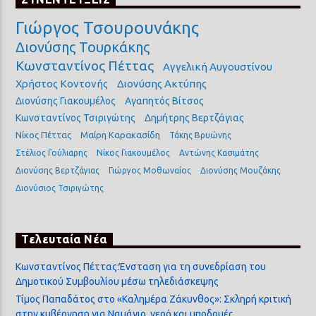
Γιώργος Τσουρουνάκης
Διονύσης Τουρκάκης
Κωνσταντίνος Πέττας
Αγγελική Αυγουστίνου
Χρήστος Κοντονής
Διονύσης Ακτύπης
Διονύσης Γιακουμέλος
Αγαπητός Βίτσος
Κωνσταντίνος Τσιριγώτης
Δημήτρης Βερτζάγιας
Νίκος Πέττας
Μαίρη Καρακασίδη
Τάκης Βρυώνης
Στέλιος Γούλιαρης
Νίκος Γιακουμέλος
Αντώνης Κασιμάτης
Διονύσης Βερτζάγιας
Γιώργος Μοθωναίος
Διονύσης Μουζάκης
Διονύσιος Τσιριγώτης
Τελευταία Νέα
Κωνσταντίνος Πέττας:Ένσταση για τη συνεδρίαση του
Δημοτικού Συμβουλίου μέσω τηλεδιάσκεψης
Τίμος Παπαδάτος στο «Καλημέρα Ζάκυνθος»: Σκληρή κριτική
στην κυβέρνηση για Ναυάγιο, νερό και υποδομές