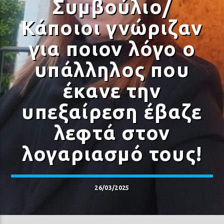
Συμβούλιο/
Κάποιοι γνώριζαν
για ποιον λόγο ο
υπάλληλος που
Prisma Radio 90,2
έκανε την
υπεξαίρεση έβαζε
λεφτά στον
λογαριασμό τους!
26/03/2025