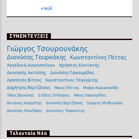
« Ιούλ
ΣΥΝΕΝΤΕΥΞΕΙΣ
Γιώργος Τσουρουνάκης
Διονύσης Τουρκάκης
Κωνσταντίνος Πέττας
Αγγελική Αυγουστίνου
Χρήστος Κοντονής
Διονύσης Ακτύπης
Διονύσης Γιακουμέλος
Αγαπητός Βίτσος
Κωνσταντίνος Τσιριγώτης
Δημήτρης Βερτζάγιας
Νίκος Πέττας
Μαίρη Καρακασίδη
Τάκης Βρυώνης
Στέλιος Γούλιαρης
Νίκος Γιακουμέλος
Αντώνης Κασιμάτης
Διονύσης Βερτζάγιας
Γιώργος Μοθωναίος
Διονύσης Μουζάκης
Διονύσιος Τσιριγώτης
Τελευταία Νέα