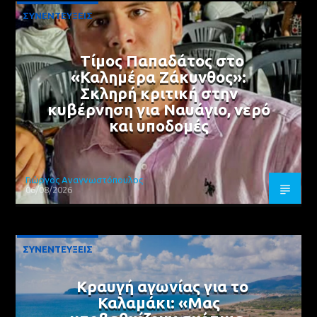
ΣΥΝΕΝΤΕΥΞΕΙΣ
Τίμος Παπαδάτος στο
«Καλημέρα Ζάκυνθος»:
Σκληρή κριτική στην
κυβέρνηση για Ναυάγιο, νερό
και υποδομές
Γιώργος Αναγνωστόπουλος
06/08/2026
ΣΥΝΕΝΤΕΥΞΕΙΣ
Κραυγή αγωνίας για το
Καλαμάκι: «Μας