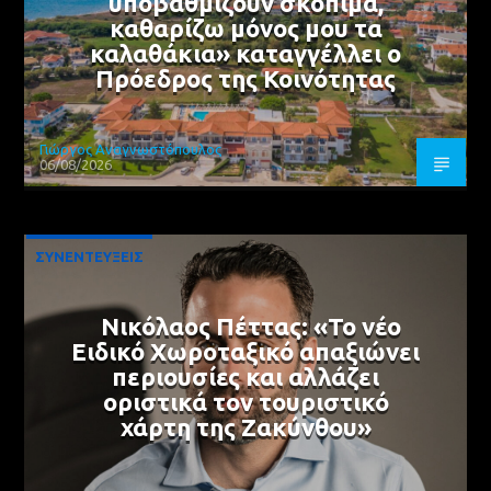
υποβαθμίζουν σκόπιμα,
καθαρίζω μόνος μου τα
καλαθάκια» καταγγέλλει ο
Πρόεδρος της Κοινότητας
Γιώργος Αναγνωστόπουλος
06/08/2026
ΣΥΝΕΝΤΕΥΞΕΙΣ
Νικόλαος Πέττας: «Το νέο
Ειδικό Χωροταξικό απαξιώνει
περιουσίες και αλλάζει
οριστικά τον τουριστικό
χάρτη της Ζακύνθου»