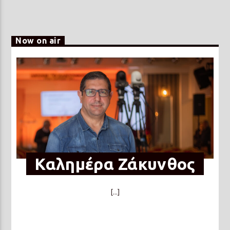
Now on air
Καλημέρα Ζάκυνθος
[...]