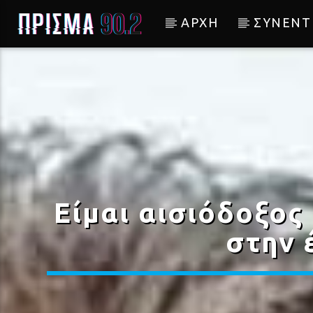
ΑΡΧΗ
ΣΥΝΕΝΤ
Current track
ΤΑ ΔΕΝΤΡΑ ΠΟΥ ΜΕ
ΞΕΡΟΥΝΕ
ΑΛΕΞΑΝΔΡΟΣ ΕΜΜΑΝΟΥΙΛΙΔΗΣ
Είμαι αισιόδοξος 
στην 