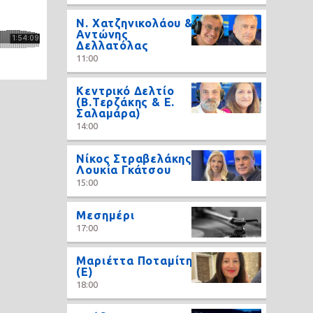
N. Χατζηνικολάου &
Αντώνης
Δελλατόλας
11:00
Κεντρικό Δελτίο
(Β.Τερζάκης & Ε.
Σαλαμάρα)
14:00
Νίκος Στραβελάκης,
Λουκία Γκάτσου
15:00
Μεσημέρι
17:00
Μαριέττα Ποταμίτη
(Ε)
18:00