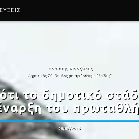
ΕΥΞΕΙΣ
Διονύσης Μουζάκης
Δημοτικός Σύμβουλος με την "Δύναμη Ελπίδας"
ότι το δημοτικό στάδ
έναρξη του πρωταθλ
09/07/2026