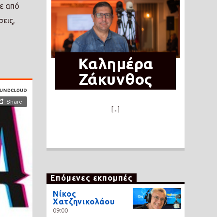
σε από
εις,
Καλημέρα
Ζάκυνθος
[...]
Επόμενες εκπομπές
Νίκος
Χατζηνικολάου
09:00