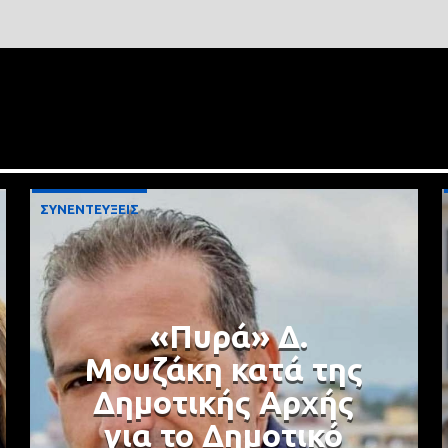
ΣΥΝΕΝΤΕΥΞΕΙΣ
«Πυρά» Δ.
Μουζάκη κατά της
Δημοτικής Αρχής
για το Δημοτικό