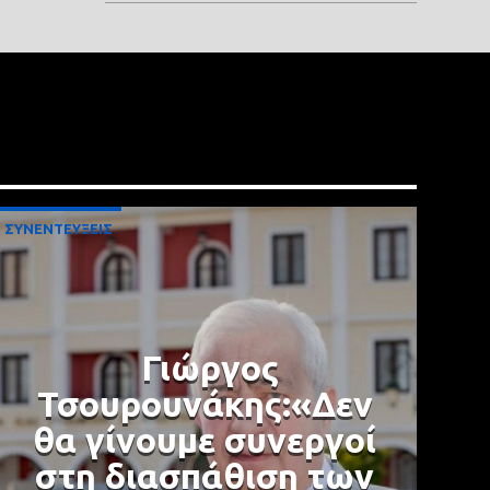
ΣΥΝΕΝΤΕΥΞΕΙΣ
Γιώργος
Τσουρουνάκης:«Δεν
θα γίνουμε συνεργοί
στη διασπάθιση των