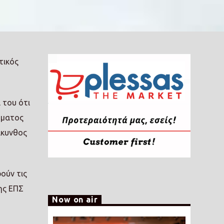
τικός
 του ότι
ήματος
άκυνθος
ούν τις
ης ΕΠΣ
Now on air