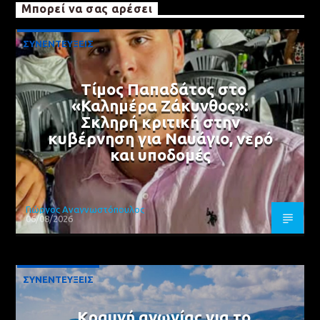
Μπορεί να σας αρέσει
ΣΥΝΕΝΤΕΥΞΕΙΣ
Τίμος Παπαδάτος στο
«Καλημέρα Ζάκυνθος»:
Σκληρή κριτική στην
κυβέρνηση για Ναυάγιο, νερό
και υποδομές
Γιώργος Αναγνωστόπουλος
06/08/2026
ΣΥΝΕΝΤΕΥΞΕΙΣ
Κραυγή αγωνίας για το