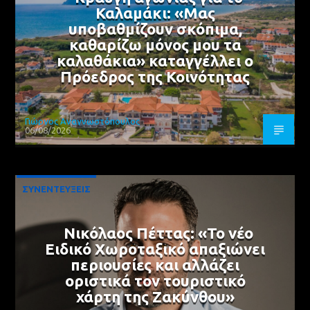
Καλαμάκι: «Μας
υποβαθμίζουν σκόπιμα,
καθαρίζω μόνος μου τα
καλαθάκια» καταγγέλλει ο
Πρόεδρος της Κοινότητας
Γιώργος Αναγνωστόπουλος
06/08/2026
ΣΥΝΕΝΤΕΥΞΕΙΣ
Νικόλαος Πέττας: «Το νέο
Ειδικό Χωροταξικό απαξιώνει
περιουσίες και αλλάζει
οριστικά τον τουριστικό
χάρτη της Ζακύνθου»