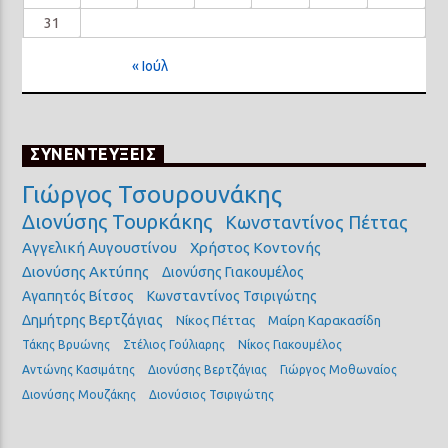
31
« Ιούλ
ΣΥΝΕΝΤΕΥΞΕΙΣ
Γιώργος Τσουρουνάκης
Διονύσης Τουρκάκης
Κωνσταντίνος Πέττας
Αγγελική Αυγουστίνου
Χρήστος Κοντονής
Διονύσης Ακτύπης
Διονύσης Γιακουμέλος
Αγαπητός Βίτσος
Κωνσταντίνος Τσιριγώτης
Δημήτρης Βερτζάγιας
Νίκος Πέττας
Μαίρη Καρακασίδη
Τάκης Βρυώνης
Στέλιος Γούλιαρης
Νίκος Γιακουμέλος
Αντώνης Κασιμάτης
Διονύσης Βερτζάγιας
Γιώργος Μοθωναίος
Διονύσης Μουζάκης
Διονύσιος Τσιριγώτης