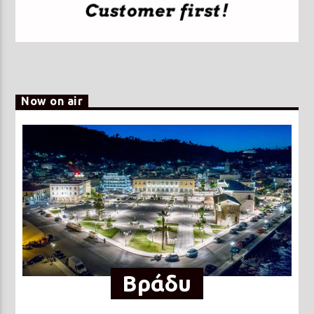
Now on air
Βράδυ