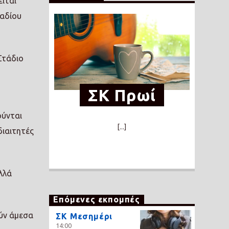
ίται
ταδίου
Στάδιο
ΣΚ Πρωί
ούνται
[...]
διαιτητές
λλά
Επόμενες εκπομπές
ούν άμεσα
ΣΚ Μεσημέρι
14:00