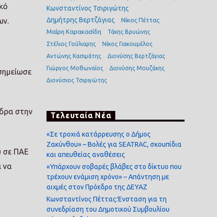
κό
Κωνσταντίνος Τσιριγώτης
Δημήτρης Βερτζάγιας
Νίκος Πέττας
ων.
Μαίρη Καρακασίδη
Τάκης Βρυώνης
Στέλιος Γούλιαρης
Νίκος Γιακουμέλος
Αντώνης Κασιμάτης
Διονύσης Βερτζάγιας
Γιώργος Μοθωναίος
Διονύσης Μουζάκης
 σημείωσε
Διονύσιος Τσιριγώτης
έδρα στην
Τελευταία Νέα
«Σε τροχιά κατάρρευσης ο Δήμος
Ζακύνθου» – Βολές για SEATRAC, σκουπίδια
υ σε ΠΑΕ
και απευθείας αναθέσεις
ι να
«Υπάρχουν σοβαρές βλάβες στο δίκτυο που
τρέχουν ενάμιση χρόνο» – Απάντηση με
αιχμές στον Πρόεδρο της ΔΕΥΑΖ
Κωνσταντίνος Πέττας:Ένσταση για τη
συνεδρίαση του Δημοτικού Συμβουλίου