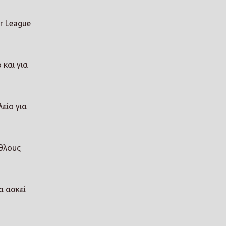
r League
 και για
είο για
άθλους
α ασκεί