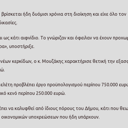
 βρίσκεται ήδη δυόμισι χρόνια στη διοίκηση και είχε όλο τον
ικασίες.
 ως κάτι αιφνίδιο. Το γνώριζαν και όφειλαν να έχουν προχωρ
ρα», υποστήριξε.
έων κερκίδων, ο κ. Μουζάκης χαρακτήρισε θετική την εξασ
ώ.
 μελέτη προβλέπει έργο προϋπολογισμού περίπου 750.000 ευρ
κό κενό περίπου 250.000 ευρώ.
πει να καλυφθεί από ίδιους πόρους του Δήμου, κάτι που θεω
ν οικονομικών υποχρεώσεων που ήδη υπάρχουν.