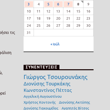
3
4
5
6
7
8
9
10
11
12
13
14
15
16
17
18
19
20
21
22
23
24
25
26
27
28
29
30
ήσει τις
31
« Ιούλ
φάλιση
ΣΥΝΕΝΤΕΥΞΕΙΣ
ώ,
Γιώργος Τσουρουνάκης
Διονύσης Τουρκάκης
Κωνσταντίνος Πέττας
ρεί
Αγγελική Αυγουστίνου
Χρήστος Κοντονής
Διονύσης Ακτύπης
Διονύσης Γιακουμέλος
Αγαπητός Βίτσος