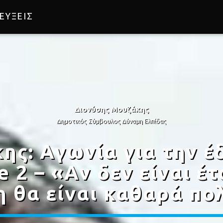
ΕΥΞΕΙΣ
Διονύσης Μουζάκης
Δημοτικός Σύμβουλος Δύναμη Ελπίδας
ης: Αγωνία για την έ
 2 – «Αν δεν είναι έτ
 θα είναι καθαρά πο