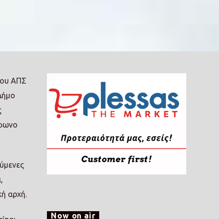
του ΑΠΣ
Δήμο
ς
όφωνο
ούμενες
,
κή αρχή.
Now on air