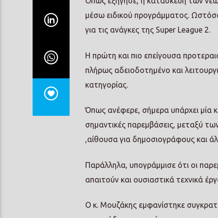
Όπως εξήγησε, η κατασκευή των νέω
μέσω ειδικού προγράμματος. Ωστόσο
για τις ανάγκες της Super League 2.
Η πρώτη και πιο επείγουσα προτεραι
πλήρως αδειοδοτημένο και λειτουργι
κατηγορίας.
Όπως ανέφερε, σήμερα υπάρχει μία 
σημαντικές παρεμβάσεις, μεταξύ τω
,αίθουσα για δημοσιογράφους και άλ
Παράλληλα, υπογράμμισε ότι οι παρε
απαιτούν και ουσιαστικά τεχνικά έργ
Ο κ. Μουζάκης εμφανίστηκε συγκρατ