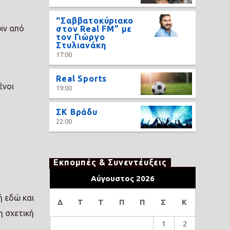
“Σαββατοκύριακο
ιν από
στον Real FM” με
τον Γιώργο
Στυλιανάκη
17:00
Real Sports
ένοι
19:00
ΣΚ Βράδυ
22:00
Εκπομπές & Συνεντέυξεις
Αύγουστος 2026
 εδώ και
Δ
Τ
Τ
Π
Π
Σ
Κ
η σχετική
1
2