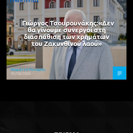
ΣΥΝΕΝΤΕΥΞΕΙΣ
Γιώργος Τσουρουνάκης:«Δεν
θα γίνουμε συνεργοί στη
διασπάθιση των χρημάτων
του Ζακυνθινού λαού»
Μαριέττα Ποταμίτη
05/08/2026