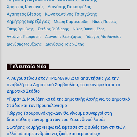
Χρήστος Κοντονής
Διονύσης Γιακουμέλος
Αγαπητός Βίτσος
Κωνσταντίνος Τσιριγώτης
Δημήτρης Βερτζάγιας
Μαίρη Καρακασίδη
Νίκος Πέττας
Τάκης Βρυώνης
Στέλιος Γούλιαρης
Νίκος Γιακουμέλος
Αντώνης Κασιμάτης
Διονύσης Βερτζάγιας
Γιώργος Μοθωναίος
Διονύσης Μουζάκης
Διονύσιος Τσιριγώτης
Τελευταία Νέα
Α. Αυγουστίνου στον ΠΡΙΣΜΑ 90,2: Οι απαντήσεις για την
αναβολή του Δημοτικού Συμβουλίου, τα οικονομικά και το
Δημοτικό Στάδιο
«Πυρά» Δ. Μουζάκη κατά της Δημοτικής Αρχής για το Δημοτικό
Στάδιο και τον Προϋπολογισμό
Γιώργος Τσουρουνάκης:«Δεν θα γίνουμε συνεργοί στη
διασπάθιση των χρημάτων του Ζακυνθινού λαού»
Σωτήρης Κουρής: «Η φωτιά έφτασε στις αυλές των σπιτιών,
αλλά σώσαμε ανθρώπινες ζωές και περιουσίες»