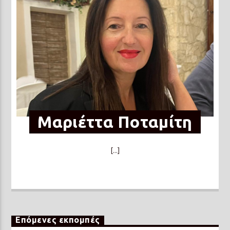
Μαριέττα Ποταμίτη
[...]
Επόμενες εκπομπές