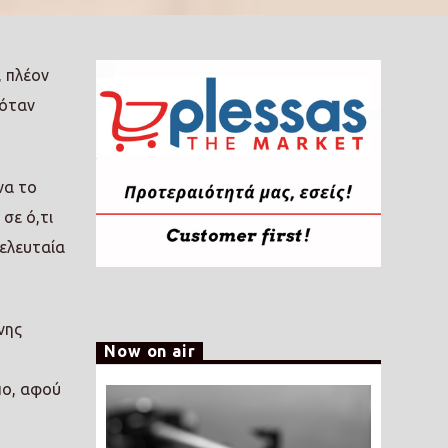
, πλέον
 όταν
να το
σε ό,τι
τελευταία
νης
Now on air
πο, αφού