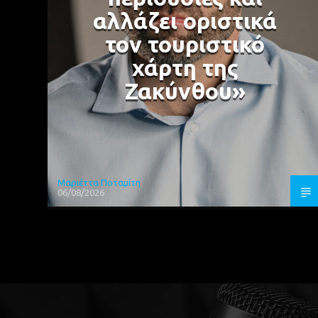
αλλάζει οριστικά
τον τουριστικό
χάρτη της
Ζακύνθου»
Μαριέττα Ποταμίτη
06/08/2026