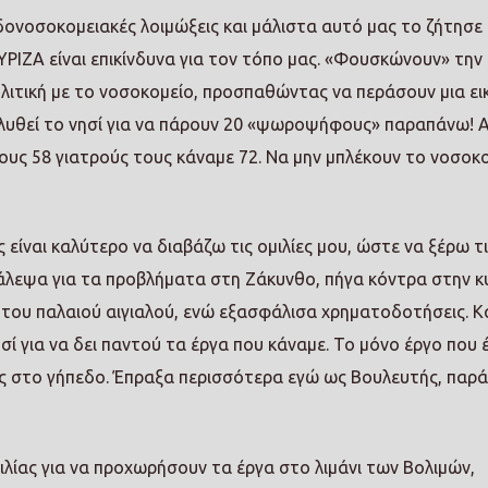
ονοσοκομειακές λοιμώξεις και μάλιστα αυτό μας το ζήτησε 
ΥΡΙΖΑ είναι επικίνδυνα για τον τόπο μας. «Φουσκώνουν» την
λιτική με το νοσοκομείο, προσπαθώντας να περάσουν μια ει
λυθεί το νησί για να πάρουν 20 «ψωροψήφους» παραπάνω! 
ους 58 γιατρούς τους κάναμε 72. Να μην μπλέκουν το νοσοκ
ίναι καλύτερο να διαβάζω τις ομιλίες μου, ώστε να ξέρω τι
! Πάλεψα για τα προβλήματα στη Ζάκυνθο, πήγα κόντρα στην 
ι του παλαιού αιγιαλού, ενώ εξασφάλισα χρηματοδοτήσεις. 
σί για να δει παντού τα έργα που κάναμε. Το μόνο έργο που έ
ες στο γήπεδο. Έπραξα περισσότερα εγώ ως Βουλευτής, παρά
λίας για να προχωρήσουν τα έργα στο λιμάνι των Βολιμών,