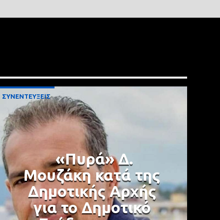
ΣΥΝΕΝΤΕΥΞΕΙΣ
«Πυρά» Δ.
Μουζάκη κατά της
Δημοτικής Αρχής
για το Δημοτικό