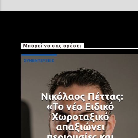
Μπορεί να σας αρέσει
ΣΥΝΕΝΤΕΥΞΕΙΣ
Νικόλαος Πέττας:
«Το νέο Ειδικό
Χωροταξικό
απαξιώνει
περιουσίες και