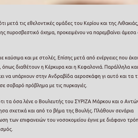
τι μετά τις εθελοντικές ομάδες του Κερίου και της Λιθακιάς
 της πυροσβεστικό όχημα, προκειμένου να παρεμβαίνει άμεσα
ε καύσιμα και με στολές. Επίσης μετά από ενέργειες που έκα
 όπως διαθέτουν η Κέρκυρα και η Κεφαλονιά. Παράλληλα και 
ει να υπάρχουν στην Ανδραβίδα αεροσκάφη γι αυτό και τα 
ισε σοβαρό πρόβλημα με τις πυρκαγιές.
τι τα όσα λένε ο Βουλευτής του ΣΥΡΙΖΑ Μάρκου και ο Αντώ
ησα σχετικά και από το βήμα της Βουλής. Πλάθουν σενάρια
κωση των επιφανειών του νοσοκομείου έγινε με διάφανο τρό
ισμός.