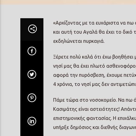
«Αρχίζοντας με τα ευχάριστα να πω ό
και αυτή του Αγαλά θα έχει το δικό
εκδηλώνεται πυρκαγιά.
Ξέρετε πολύ καλά ότι έχω βοηθήσει μ
νησί μας θα έχει πλωτό ασθενοφόρο,
αφορά την πυρόσβεση, έχουμε πετύχ
4 χρόνια, το νησί μας δεν αντιμετώπ
Πάμε τώρα στο νοσοκομείο. Να πω ό
Κασιμάτης είναι αστειότητες! Απάντ
επιστημονικής φαντασίας. Η επιχάλ
υπήρξε δημόσιος και διεθνής διαγων