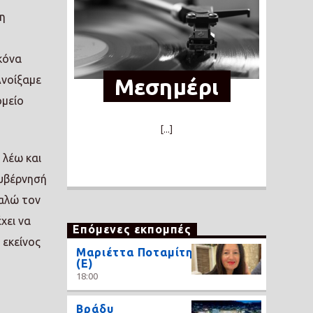
η
κόνα
Ανοίξαμε
Μεσημέρι
ομείο
[...]
 λέω και
κυβέρνησή
Καλώ τον
χει να
Επόμενες εκπομπές
 εκείνος
Μαριέττα Ποταμίτη
(Ε)
18:00
Βράδυ