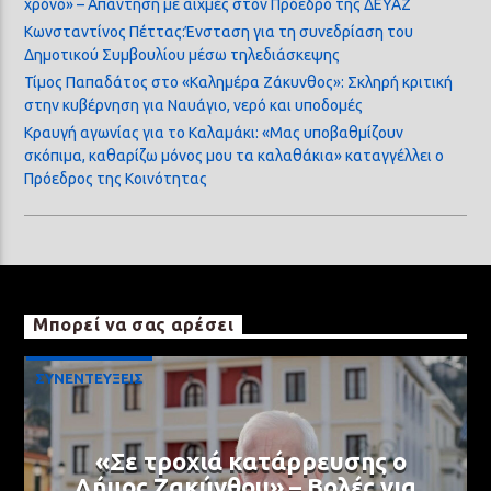
χρόνο» – Απάντηση με αιχμές στον Πρόεδρο της ΔΕΥΑΖ
Κωνσταντίνος Πέττας:Ένσταση για τη συνεδρίαση του
Δημοτικού Συμβουλίου μέσω τηλεδιάσκεψης
Τίμος Παπαδάτος στο «Καλημέρα Ζάκυνθος»: Σκληρή κριτική
στην κυβέρνηση για Ναυάγιο, νερό και υποδομές
Κραυγή αγωνίας για το Καλαμάκι: «Μας υποβαθμίζουν
σκόπιμα, καθαρίζω μόνος μου τα καλαθάκια» καταγγέλλει ο
Πρόεδρος της Κοινότητας
Μπορεί να σας αρέσει
ΣΥΝΕΝΤΕΥΞΕΙΣ
«Σε τροχιά κατάρρευσης ο
Δήμος Ζακύνθου» – Βολές για