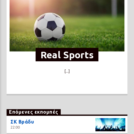
Real Sports
[...]
Επόμενες εκπομπές
ΣΚ Βράδυ
22:00