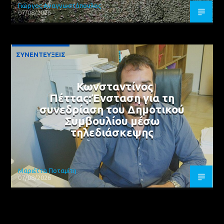
Γιώργος Αναγνωστόπουλος
07/08/2026
ΣΥΝΕΝΤΕΥΞΕΙΣ
Κωνσταντίνος
Πέττας:Ένσταση για τη
συνεδρίαση του Δημοτικού
Συμβουλίου μέσω
τηλεδιάσκεψης
Μαριέττα Ποταμίτη
07/08/2026