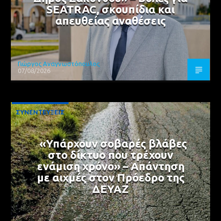
SEATRAC, σκουπίδια και
απευθείας αναθέσεις
Γιώργος Αναγνωστόπουλος
07/08/2026
ΣΥΝΕΝΤΕΥΞΕΙΣ
«Υπάρχουν σοβαρές βλάβες
στο δίκτυο που τρέχουν
ενάμιση χρόνο» – Απάντηση
με αιχμές στον Πρόεδρο της
ΔΕΥΑΖ