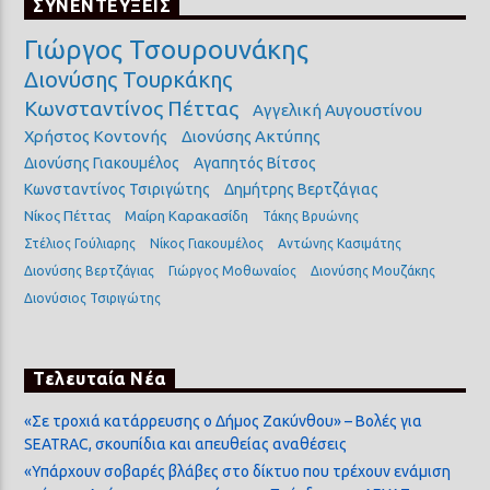
ΣΥΝΕΝΤΕΥΞΕΙΣ
Γιώργος Τσουρουνάκης
Διονύσης Τουρκάκης
Κωνσταντίνος Πέττας
Αγγελική Αυγουστίνου
Χρήστος Κοντονής
Διονύσης Ακτύπης
Διονύσης Γιακουμέλος
Αγαπητός Βίτσος
Κωνσταντίνος Τσιριγώτης
Δημήτρης Βερτζάγιας
Νίκος Πέττας
Μαίρη Καρακασίδη
Τάκης Βρυώνης
Στέλιος Γούλιαρης
Νίκος Γιακουμέλος
Αντώνης Κασιμάτης
Διονύσης Βερτζάγιας
Γιώργος Μοθωναίος
Διονύσης Μουζάκης
Διονύσιος Τσιριγώτης
Τελευταία Νέα
«Σε τροχιά κατάρρευσης ο Δήμος Ζακύνθου» – Βολές για
SEATRAC, σκουπίδια και απευθείας αναθέσεις
«Υπάρχουν σοβαρές βλάβες στο δίκτυο που τρέχουν ενάμιση