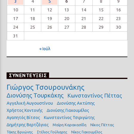
3
4
5
6
7
8
9
10
11
12
13
14
15
16
17
18
19
20
21
22
23
24
25
26
27
28
29
30
31
« Ιούλ
ΣΥΝΕΝΤΕΥΞΕΙΣ
Γιώργος Τσουρουνάκης
Διονύσης Τουρκάκης
Κωνσταντίνος Πέττας
Αγγελική Αυγουστίνου
Διονύσης Ακτύπης
Χρήστος Κοντονής
Διονύσης Γιακουμέλος
Αγαπητός Βίτσος
Κωνσταντίνος Τσιριγώτης
Δημήτρης Βερτζάγιας
Μαίρη Καρακασίδη
Νίκος Πέττας
Τάκης Βρυώνης
Στέλιος Γούλιαρης
Νίκος Γιακουμέλος