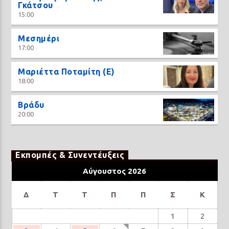
Γκάτσου
15:00
Μεσημέρι
17:00
Μαριέττα Ποταμίτη (Ε)
18:00
Βράδυ
20:00
Εκπομπές & Συνεντέυξεις
Αύγουστος 2026
Δ
Τ
Τ
Π
Π
Σ
Κ
1
2