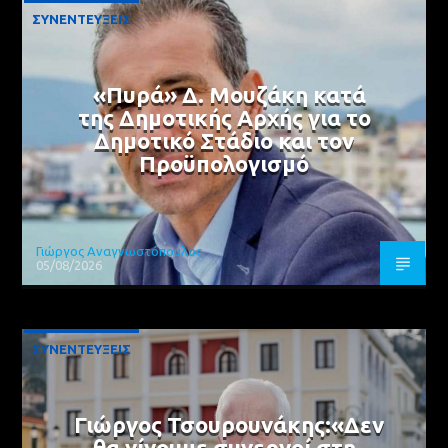
ΣΥΝΕΝΤΕΥΞΕΙΣ
«Πυρά» Δ. Μουζάκη κατά
της Δημοτικής Αρχής για το
Δημοτικό Στάδιο και τον
Προϋπολογισμό
Γιώργος Αναγνωστόπουλος
05/08/2026
ΣΥΝΕΝΤΕΥΞΕΙΣ
Γιώργος Τσουρουνάκης:«Δεν
θα γίνουμε συνεργοί στη