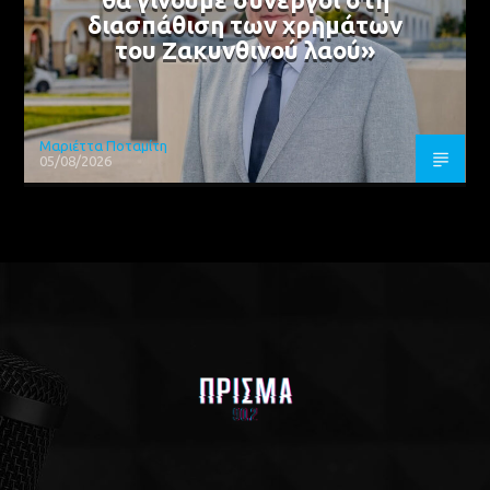
διασπάθιση των χρημάτων
του Ζακυνθινού λαού»
Μαριέττα Ποταμίτη
05/08/2026