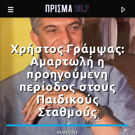
Χρήστος Γράμψας:
Αμαρτωλή η
προηγούμενη
περίοδος στους
Παιδικούς
Σταθμούς
Current track
ΤΑ ΖΗΛΙΑΡΙΚΑ ΣΟΥ ΜΑΤΙΑ
ΔΩΡΟΣ ΔΗΜΟΣΘΕΝΟΥΣ
05/01/2023