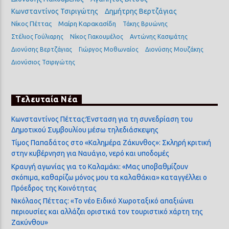
Κωνσταντίνος Τσιριγώτης
Δημήτρης Βερτζάγιας
Νίκος Πέττας
Μαίρη Καρακασίδη
Τάκης Βρυώνης
Στέλιος Γούλιαρης
Νίκος Γιακουμέλος
Αντώνης Κασιμάτης
Διονύσης Βερτζάγιας
Γιώργος Μοθωναίος
Διονύσης Μουζάκης
Διονύσιος Τσιριγώτης
Τελευταία Νέα
Κωνσταντίνος Πέττας:Ένσταση για τη συνεδρίαση του
Δημοτικού Συμβουλίου μέσω τηλεδιάσκεψης
Τίμος Παπαδάτος στο «Καλημέρα Ζάκυνθος»: Σκληρή κριτική
στην κυβέρνηση για Ναυάγιο, νερό και υποδομές
Κραυγή αγωνίας για το Καλαμάκι: «Μας υποβαθμίζουν
σκόπιμα, καθαρίζω μόνος μου τα καλαθάκια» καταγγέλλει ο
Πρόεδρος της Κοινότητας
Νικόλαος Πέττας: «Το νέο Ειδικό Χωροταξικό απαξιώνει
περιουσίες και αλλάζει οριστικά τον τουριστικό χάρτη της
Ζακύνθου»