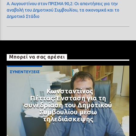
Α. Αυγουστίνου στον ΠΡΙΣΜΑ 90,2: Οι απαντήσεις για την
αναβολή του Δημοτικού Συμβουλίου, τα οικονομικά και το
Δημοτικό Στάδιο
Μπορεί να σας αρέσει
ΣΥΝΕΝΤΕΥΞΕΙΣ
Κωνσταντίνος
Πέττας:Ένσταση για τη
συνεδρίαση του Δημοτικού
Συμβουλίου μέσω
τηλεδιάσκεψης