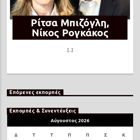
Ρίτσα Μπιζόγλη,
Νίκος Ρογκάκος
[...]
Επόμενες εκπομπές
Εκπομπές & Συνεντέυξεις
Αύγουστος 2026
Δ
Τ
Τ
Π
Π
Σ
Κ