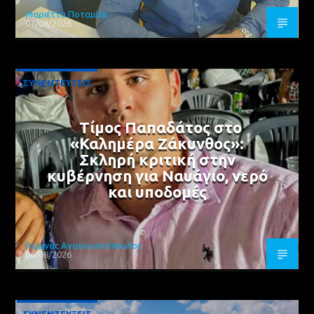
Μαριέττα Ποταμίτη
07/08/2026
ΣΥΝΕΝΤΕΥΞΕΙΣ
Τίμος Παπαδάτος στο
«Καλημέρα Ζάκυνθος»:
Σκληρή κριτική στην
κυβέρνηση για Ναυάγιο, νερό
και υποδομές
Γιώργος Αναγνωστόπουλος
06/08/2026
ΣΥΝΕΝΤΕΥΞΕΙΣ