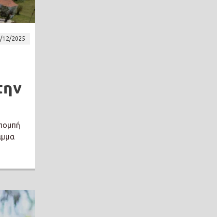
/12/2025
την
κπομπή
αμμα