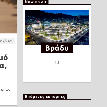
Now on air
/12/2025
Βράδυ
μό
α,
[...]
, όπως
Επόμενες εκπομπές