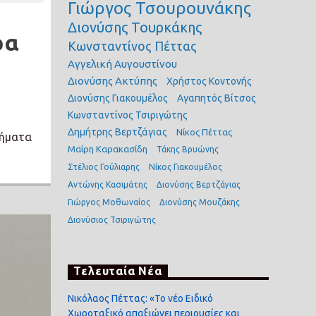
Γιώργος Τσουρουνάκης
Διονύσης Τουρκάκης
ρα
Κωνσταντίνος Πέττας
Αγγελική Αυγουστίνου
Διονύσης Ακτύπης
Χρήστος Κοντονής
Διονύσης Γιακουμέλος
Αγαπητός Βίτσος
Κωνσταντίνος Τσιριγώτης
Δημήτρης Βερτζάγιας
Νίκος Πέττας
τήματα
Μαίρη Καρακασίδη
Τάκης Βρυώνης
Στέλιος Γούλιαρης
Νίκος Γιακουμέλος
Αντώνης Κασιμάτης
Διονύσης Βερτζάγιας
Γιώργος Μοθωναίος
Διονύσης Μουζάκης
Διονύσιος Τσιριγώτης
Τελευταία Νέα
Νικόλαος Πέττας: «Το νέο Ειδικό
Χωροταξικό απαξιώνει περιουσίες και