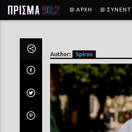
ΑΡΧΗ
ΣΥΝΕΝΤ
Current track
ΜΕΣ' ΤΗ ΝΥΧΤΑ ΧΑΘΗΚΑ
ΕΛΠΙΔΑ
Author:
Spiros