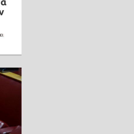
τα
ν
ει