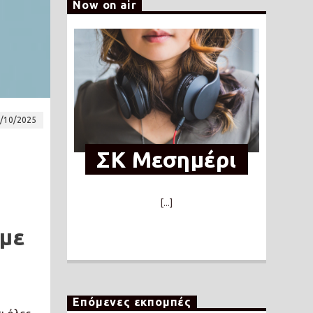
Now on air
/10/2025
ΣΚ Μεσημέρι
[...]
με
Επόμενες εκπομπές