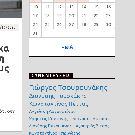
10
11
12
13
14
15
16
17
18
19
20
21
22
23
24
25
26
27
28
29
30
/10/2025
31
κα
« Ιούλ
η
υς
ΣΥΝΕΝΤΕΥΞΕΙΣ
Γιώργος Τσουρουνάκης
Διονύσης Τουρκάκης
Κωνσταντίνος Πέττας
ότι δεν
Αγγελική Αυγουστίνου
Χρήστος Κοντονής
Διονύσης Ακτύπης
Διονύσης Γιακουμέλος
Αγαπητός Βίτσος
Κωνσταντίνος Τσιριγώτης