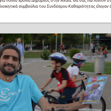
για πολλά χρόνια Δήμαρχος στην Αχαία. Θα σας πω λοιπόν ότ
διοικητικά συμβούλια του Συνδέσμου Καθαριότητας έλεγαν ό