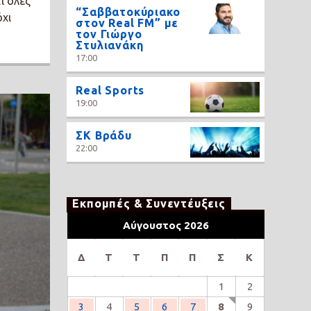
ι όλες
“Σαββατοκύριακο
χι
στον Real FM” με
τον Γιώργο
Στυλιανάκη
17:00
Real Sports
19:00
ΣΚ Βράδυ
22:00
Εκπομπές & Συνεντέυξεις
Αύγουστος 2026
Δ
Τ
Τ
Π
Π
Σ
Κ
1
2
3
4
5
6
7
8
9