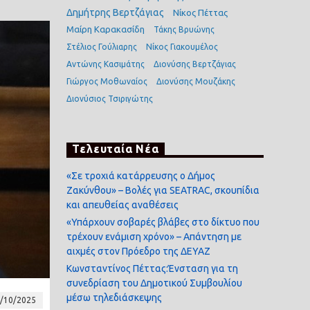
Δημήτρης Βερτζάγιας
Νίκος Πέττας
Μαίρη Καρακασίδη
Τάκης Βρυώνης
Στέλιος Γούλιαρης
Νίκος Γιακουμέλος
Αντώνης Κασιμάτης
Διονύσης Βερτζάγιας
Γιώργος Μοθωναίος
Διονύσης Μουζάκης
Διονύσιος Τσιριγώτης
Τελευταία Νέα
«Σε τροχιά κατάρρευσης ο Δήμος
Ζακύνθου» – Βολές για SEATRAC, σκουπίδια
και απευθείας αναθέσεις
«Υπάρχουν σοβαρές βλάβες στο δίκτυο που
τρέχουν ενάμιση χρόνο» – Απάντηση με
αιχμές στον Πρόεδρο της ΔΕΥΑΖ
Κωνσταντίνος Πέττας:Ένσταση για τη
συνεδρίαση του Δημοτικού Συμβουλίου
μέσω τηλεδιάσκεψης
/10/2025