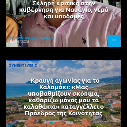
Σκληρή κριτική στην
κυβέρνηση για Ναυάγιο, νερό
και υποδομές
Γιώργος Αναγνωστόπουλος
06/08/2026
ΣΥΝΕΝΤΕΥΞΕΙΣ
Κραυγή αγωνίας για το
Καλαμάκι: «Μας
υποβαθμίζουν σκόπιμα,
καθαρίζω μόνος μου τα
καλαθάκια» καταγγέλλει ο
Πρόεδρος της Κοινότητας