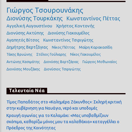
Γιώργος Τσουρουνάκης
Διονύσης Τουρκάκης
Κωνσταντίνος Πέττας
Αγγελική Αυγουστίνου
Χρήστος Κοντονής
Διονύσης Ακτύπης
Διονύσης Γιακουμέλος
Αγαπητός Βίτσος
Κωνσταντίνος Τσιριγώτης
Δημήτρης Βερτζάγιας
Νίκος Πέττας
Μαίρη Καρακασίδη
Τάκης Βρυώνης
Στέλιος Γούλιαρης
Νίκος Γιακουμέλος
Αντώνης Κασιμάτης
Διονύσης Βερτζάγιας
Γιώργος Μοθωναίος
Διονύσης Μουζάκης
Διονύσιος Τσιριγώτης
Τελευταία Νέα
Τίμος Παπαδάτος στο «Καλημέρα Ζάκυνθος»: Σκληρή κριτική
στην κυβέρνηση για Ναυάγιο, νερό και υποδομές
Κραυγή αγωνίας για το Καλαμάκι: «Μας υποβαθμίζουν
σκόπιμα, καθαρίζω μόνος μου τα καλαθάκια» καταγγέλλει ο
Πρόεδρος της Κοινότητας