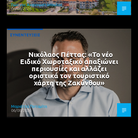
Γιώργος Αναγνωστόπουλος
06/08/2026
ΣΥΝΕΝΤΕΥΞΕΙΣ
Νικόλαος Πέττας: «Το νέο
Ειδικό Χωροταξικό απαξιώνει
περιουσίες και αλλάζει
οριστικά τον τουριστικό
χάρτη της Ζακύνθου»
Μαριέττα Ποταμίτη
06/08/2026