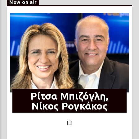
Now on air
Ρίτσα Μπιζόγλη,
Νίκος Ρογκάκος
[...]