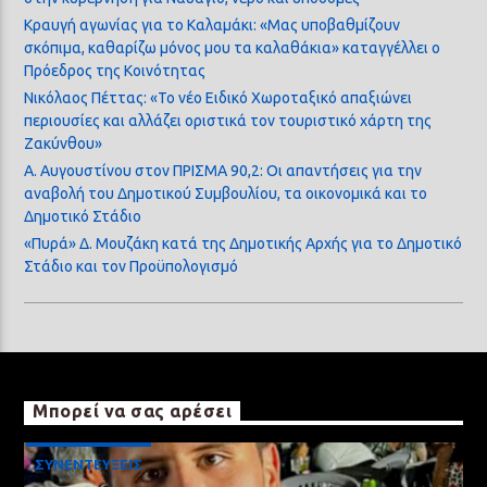
Κραυγή αγωνίας για το Καλαμάκι: «Μας υποβαθμίζουν
σκόπιμα, καθαρίζω μόνος μου τα καλαθάκια» καταγγέλλει ο
Πρόεδρος της Κοινότητας
Νικόλαος Πέττας: «Το νέο Ειδικό Χωροταξικό απαξιώνει
περιουσίες και αλλάζει οριστικά τον τουριστικό χάρτη της
Ζακύνθου»
Α. Αυγουστίνου στον ΠΡΙΣΜΑ 90,2: Οι απαντήσεις για την
αναβολή του Δημοτικού Συμβουλίου, τα οικονομικά και το
Δημοτικό Στάδιο
«Πυρά» Δ. Μουζάκη κατά της Δημοτικής Αρχής για το Δημοτικό
Στάδιο και τον Προϋπολογισμό
Μπορεί να σας αρέσει
ΣΥΝΕΝΤΕΥΞΕΙΣ