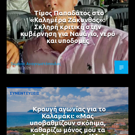
Τίμος Παπαδάτος στο
«Καλημέρα Ζάκυνθος»:
Σκληρή κριτική στην
κυβέρνηση για Ναυάγιο, νερό
και υποδομές
Γιώργος Αναγνωστόπουλος
06/08/2026
ΣΥΝΕΝΤΕΥΞΕΙΣ
Κραυγή αγωνίας για το
Καλαμάκι: «Μας
υποβαθμίζουν σκόπιμα,
καθαρίζω μόνος μου τα