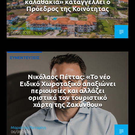
καλαθάκια» καταγγέλλει ο
Πρόεδρος της Κοινότητας
Γιώργος Αναγνωστόπουλος
06/08/2026
ΣΥΝΕΝΤΕΥΞΕΙΣ
Νικόλαος Πέττας: «Το νέο
Ειδικό Χωροταξικό απαξιώνει
περιουσίες και αλλάζει
οριστικά τον τουριστικό
χάρτη της Ζακύνθου»
Μαριέττα Ποταμίτη
06/08/2026