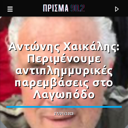
Aντώνης Χαικάλης:
Περιμένουμε
αντιπλημμυρικές
παρεμβάσεις στο
Λαγωπόδο
Current track
27/01/2023
Σύνδεση με RealFm