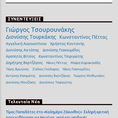
ΣΥΝΕΝΤΕΥΞΕΙΣ
Γιώργος Τσουρουνάκης
Διονύσης Τουρκάκης
Κωνσταντίνος Πέττας
Αγγελική Αυγουστίνου
Χρήστος Κοντονής
Διονύσης Ακτύπης
Διονύσης Γιακουμέλος
Αγαπητός Βίτσος
Κωνσταντίνος Τσιριγώτης
Δημήτρης Βερτζάγιας
Νίκος Πέττας
Μαίρη Καρακασίδη
Τάκης Βρυώνης
Στέλιος Γούλιαρης
Νίκος Γιακουμέλος
Αντώνης Κασιμάτης
Διονύσης Βερτζάγιας
Γιώργος Μοθωναίος
Διονύσης Μουζάκης
Διονύσιος Τσιριγώτης
Τελευταία Νέα
Τίμος Παπαδάτος στο «Καλημέρα Ζάκυνθος»: Σκληρή κριτική
στην κυβέρνηση για Ναυάγιο, νερό και υποδομές