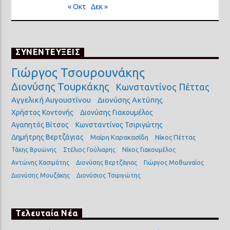
« Οκτ
Δεκ »
ΣΥΝΕΝΤΕΥΞΕΙΣ
Γιώργος Τσουρουνάκης
Διονύσης Τουρκάκης
Κωνσταντίνος Πέττας
Αγγελική Αυγουστίνου
Διονύσης Ακτύπης
Χρήστος Κοντονής
Διονύσης Γιακουμέλος
Αγαπητός Βίτσος
Κωνσταντίνος Τσιριγώτης
Δημήτρης Βερτζάγιας
Μαίρη Καρακασίδη
Νίκος Πέττας
Τάκης Βρυώνης
Στέλιος Γούλιαρης
Νίκος Γιακουμέλος
Αντώνης Κασιμάτης
Διονύσης Βερτζάγιας
Γιώργος Μοθωναίος
Διονύσης Μουζάκης
Διονύσιος Τσιριγώτης
Τελευταία Νέα