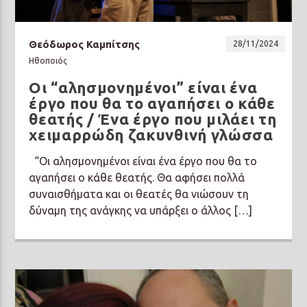
Θεόδωρος Καμπίτσης
28/11/2024
Ηθοποιός
Οι “αλησμονημένοι” είναι ένα
Prisma Radio 90,2
έργο που θα το αγαπήσει ο κάθε
θεατής / Ένα έργο που μιλάει τη
χειμαρρώδη ζακυνθινή γλώσσα
“Οι αλησμονημένοι είναι ένα έργο που θα το
αγαπήσει ο κάθε θεατής. Θα αφήσει πολλά
συναισθήματα και οι θεατές θα νιώσουν τη
δύναμη της ανάγκης να υπάρξει ο άλλος […]