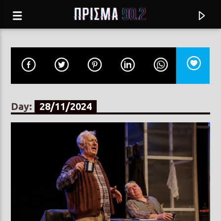
Day:
28/11/2024
Current track
Σύνδεση με RealFm