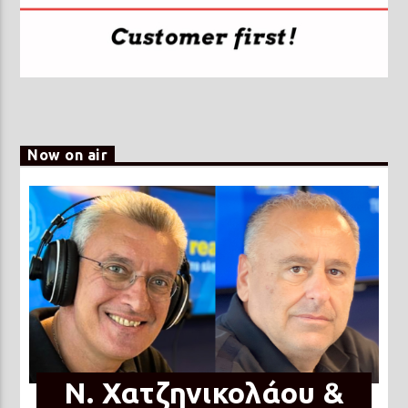
Now on air
N. Χατζηνικολάου &