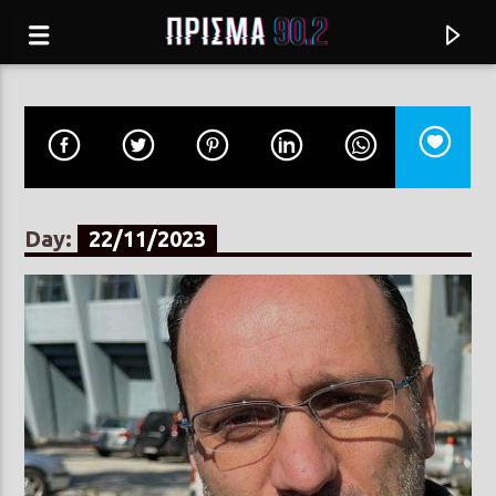
Day:
22/11/2023
Current track
ΠΟΙΑ ΝΥΧΤΑ Σ' ΕΚΛΕΨΕ (Remastered
ΜΙΜΗΣ ΠΛΕΣΣΑΣ
2005)