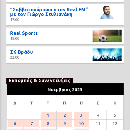
“Σαββατοκύριακο στον Real FM”
με τον Γιώργο Στυλιανάκη
17:00
Real Sports
19:00
ΣΚ Βράδυ
22:00
Εκπομπές & Συνεντέυξεις
Νοέμβριος 2023
Δ
Τ
Τ
Π
Π
Σ
Κ
1
2
3
4
5
6
7
8
9
10
11
12