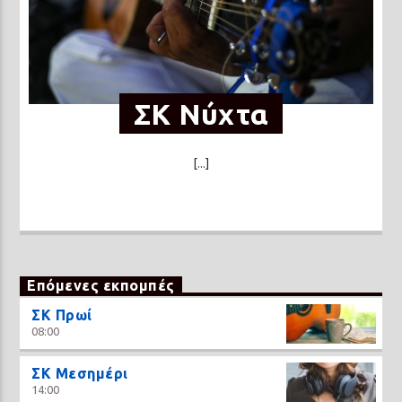
ΣΚ Νύχτα
[...]
Επόμενες εκπομπές
ΣΚ Πρωί
08:00
ΣΚ Μεσημέρι
14:00