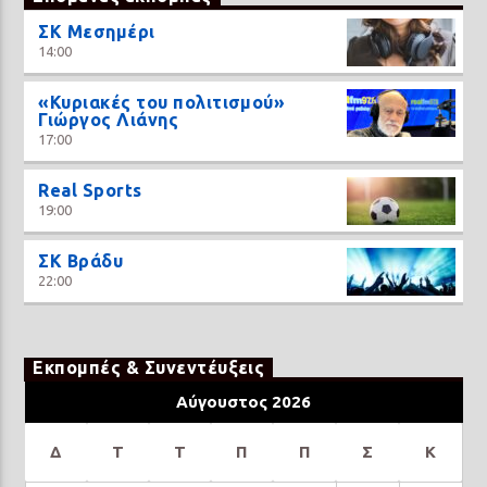
ΣΚ Μεσημέρι
14:00
«Κυριακές του πολιτισμού»
Γιώργος Λιάνης
17:00
Real Sports
19:00
ΣΚ Βράδυ
22:00
Εκπομπές & Συνεντέυξεις
Αύγουστος 2026
Δ
Τ
Τ
Π
Π
Σ
Κ