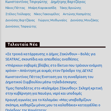
Κωνσταντίνος Τσιριγώτης
Δημήτρης Βερτζάγιας
Νίκος Πέττας
Μαίρη Καρακασίδη
Τάκης Βρυώνης
Στέλιος Γούλιαρης
Νίκος Γιακουμέλος
Αντώνης Κασιμάτης
Διονύσης Βερτζάγιας
Γιώργος Μοθωναίος
Διονύσης Μουζάκης
Διονύσιος Τσιριγώτης
Τελευταία Νέα
«Σε τροχιά κατάρρευσης ο Δήμος Ζακύνθου» – Βολές για
SEATRAC, σκουπίδια και απευθείας αναθέσεις
«Υπάρχουν σοβαρές βλάβες στο δίκτυο που τρέχουν ενάμιση
χρόνο» – Απάντηση με αιχμές στον Πρόεδρο της ΔΕΥΑΖ
Κωνσταντίνος Πέττας:Ένσταση για τη συνεδρίαση του
Δημοτικού Συμβουλίου μέσω τηλεδιάσκεψης
Τίμος Παπαδάτος στο «Καλημέρα Ζάκυνθος»: Σκληρή κριτική
στην κυβέρνηση για Ναυάγιο, νερό και υποδομές
Κραυγή αγωνίας για το Καλαμάκι: «Μας υποβαθμίζουν
σκόπιμα, καθαρίζω μόνος μου τα καλαθάκια» καταγγέλλει ο
Πρόεδρος της Κοινότητας