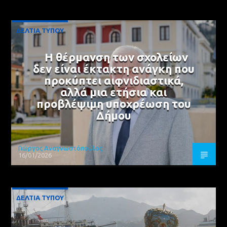
ΔΕΛΤΙΑ ΤΥΠΟΥ
Η θέρμανση των σχολείων
δεν είναι έκτακτη ανάγκη που
προκύπτει αιφνιδιαστικά,
αλλά μια ετήσια και
προβλέψιμη υποχρέωση του
Δήμου
Γιώργος Αναγνωστόπουλος
16/01/2026
ΔΕΛΤΙΑ ΤΥΠΟΥ