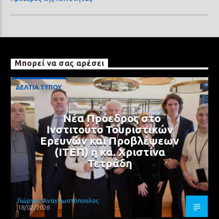
Μπορεί να σας αρέσει
ΔΕΛΤΙΑ ΤΥΠΟΥ
Νέα Πρόεδρος στο
Ινστιτούτο Τουριστικών
Ερευνών και Προβλέψεων
(ΙΤΕΠ) η κα. Χριστίνα
Τετράδη
Γιώργος Αναγνωστόπουλος
18/02/2026