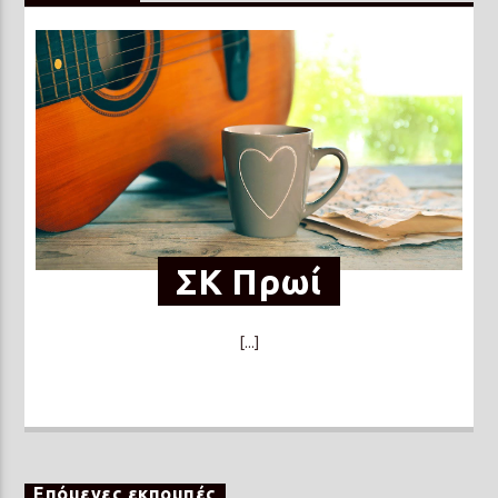
ΣΚ Πρωί
[...]
Επόμενες εκπομπές