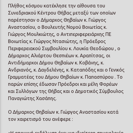
Πλήθος κόσμου κατέκλησε την αίθουσα του
Συνεδριακού Κέντρου Θήβας μεταξύ των οποίων
παρέστησαν ο Δήμαρχος Θηβαίων κ. Γιώργος
Αναστασίου, ο Βουλευτής Νομού Βοιωτίας κ.
Γιώργος Μουλκιώτης, ο Αντιπεριφερειάρχης ΠΕ
Βοιωτίας κ. Γιώργος Ντασιώτης, η Πρόεδρος
Περιφερειακού Συμβουλίου κ. Λουκία Θεοδώρου , ο
Δήμαρχος Αλιάρτου Θεσπιέων κ. Αραπίτσας, οι
Αντιδήμαρχοι Δήμου Θηβαίων κ. Κοβάνης, κ.
Ανδριανός, κ. Δαγδελένης, κ. Καταπόδης και ο Γενικός
Γραμματέας του Δήμου Θηβαίων κ. Παπασπύρου . Το
παρών επίσης έδωσαν Πρόεδροι και μέλη Φορέων
και Συλλόγων της Θήβας και ο Δημοτικός Σύμβουλος
Παναγιώτης Χασάπης.
Ο Δήμαρχος Θηβαίων κ. Γιώργος Αναστασίου κατά
τον χαιρετισμό του ανέφερε :
«Η αποψινή εκδήλωση έχει μια ιδιαίτερη σημειολογία.