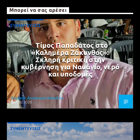
Μπορεί να σας αρέσει
ΣΥΝΕΝΤΕΥΞΕΙΣ
Τίμος Παπαδάτος στο
«Καλημέρα Ζάκυνθος»:
Σκληρή κριτική στην
κυβέρνηση για Ναυάγιο, νερό
και υποδομές
Γιώργος Αναγνωστόπουλος
06/08/2026
ΣΥΝΕΝΤΕΥΞΕΙΣ