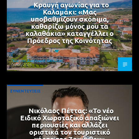
Κραυγή αγωνίας για το
Καλαμάκι: «Μας
υποβαθμίζουν σκόπιμα,
καθαρίζω μόνος μου τα
καλαθάκια» καταγγέλλει ο
Πρόεδρος της Κοινότητας
Γιώργος Αναγνωστόπουλος
06/08/2026
ΣΥΝΕΝΤΕΥΞΕΙΣ
Νικόλαος Πέττας: «Το νέο
Ειδικό Χωροταξικό απαξιώνει
περιουσίες και αλλάζει
οριστικά τον τουριστικό