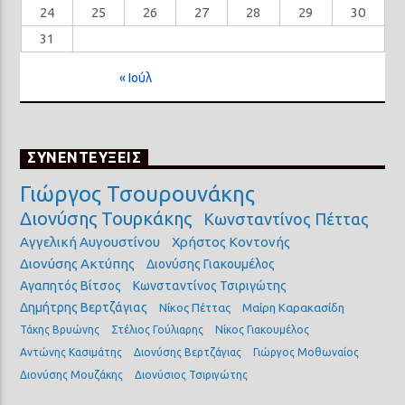
24
25
26
27
28
29
30
31
« Ιούλ
ΣΥΝΕΝΤΕΥΞΕΙΣ
Γιώργος Τσουρουνάκης
Διονύσης Τουρκάκης
Κωνσταντίνος Πέττας
Αγγελική Αυγουστίνου
Χρήστος Κοντονής
Διονύσης Ακτύπης
Διονύσης Γιακουμέλος
Αγαπητός Βίτσος
Κωνσταντίνος Τσιριγώτης
Δημήτρης Βερτζάγιας
Νίκος Πέττας
Μαίρη Καρακασίδη
Τάκης Βρυώνης
Στέλιος Γούλιαρης
Νίκος Γιακουμέλος
Αντώνης Κασιμάτης
Διονύσης Βερτζάγιας
Γιώργος Μοθωναίος
Διονύσης Μουζάκης
Διονύσιος Τσιριγώτης