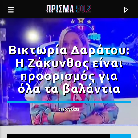
Βικτωρία Δαράτου:
Η Ζάκυνθος είναι
προορισμός για
όλα τα βαλάντια
05/07/2023
Current track
ΚΑΛΟΚΑΙΡΙ
ERMIS