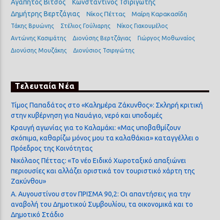
Αγαπητός Βίτσος
Κωνσταντίνος Τσιριγώτης
Δημήτρης Βερτζάγιας
Νίκος Πέττας
Μαίρη Καρακασίδη
Τάκης Βρυώνης
Στέλιος Γούλιαρης
Νίκος Γιακουμέλος
Αντώνης Κασιμάτης
Διονύσης Βερτζάγιας
Γιώργος Μοθωναίος
Διονύσης Μουζάκης
Διονύσιος Τσιριγώτης
Τελευταία Νέα
Τίμος Παπαδάτος στο «Καλημέρα Ζάκυνθος»: Σκληρή κριτική
στην κυβέρνηση για Ναυάγιο, νερό και υποδομές
Κραυγή αγωνίας για το Καλαμάκι: «Μας υποβαθμίζουν
σκόπιμα, καθαρίζω μόνος μου τα καλαθάκια» καταγγέλλει ο
Πρόεδρος της Κοινότητας
Νικόλαος Πέττας: «Το νέο Ειδικό Χωροταξικό απαξιώνει
περιουσίες και αλλάζει οριστικά τον τουριστικό χάρτη της
Ζακύνθου»
Α. Αυγουστίνου στον ΠΡΙΣΜΑ 90,2: Οι απαντήσεις για την
αναβολή του Δημοτικού Συμβουλίου, τα οικονομικά και το
Δημοτικό Στάδιο