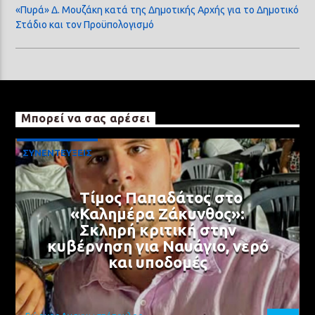
«Πυρά» Δ. Μουζάκη κατά της Δημοτικής Αρχής για το Δημοτικό
Στάδιο και τον Προϋπολογισμό
Μπορεί να σας αρέσει
ΣΥΝΕΝΤΕΥΞΕΙΣ
Τίμος Παπαδάτος στο
«Καλημέρα Ζάκυνθος»:
Σκληρή κριτική στην
κυβέρνηση για Ναυάγιο, νερό
και υποδομές