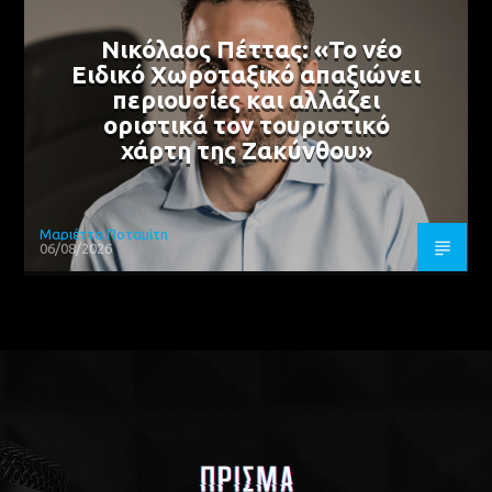
Νικόλαος Πέττας: «Το νέο
Ειδικό Χωροταξικό απαξιώνει
περιουσίες και αλλάζει
οριστικά τον τουριστικό
χάρτη της Ζακύνθου»
Μαριέττα Ποταμίτη
06/08/2026