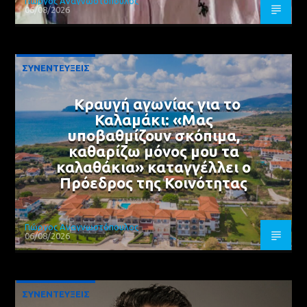
Γιώργος Αναγνωστόπουλος
06/08/2026
ΣΥΝΕΝΤΕΥΞΕΙΣ
Κραυγή αγωνίας για το
Καλαμάκι: «Μας
υποβαθμίζουν σκόπιμα,
καθαρίζω μόνος μου τα
καλαθάκια» καταγγέλλει ο
Πρόεδρος της Κοινότητας
Γιώργος Αναγνωστόπουλος
06/08/2026
ΣΥΝΕΝΤΕΥΞΕΙΣ