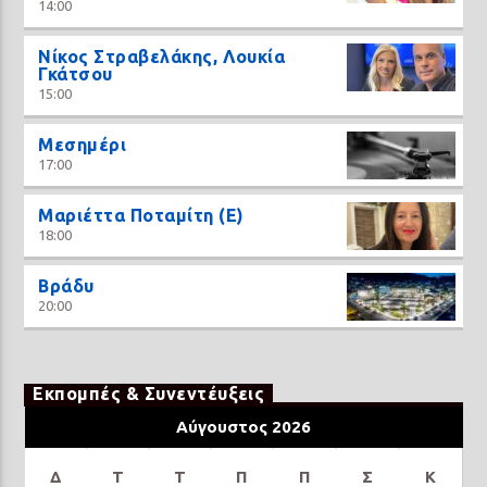
14:00
Νίκος Στραβελάκης, Λουκία
Γκάτσου
15:00
Μεσημέρι
17:00
Μαριέττα Ποταμίτη (Ε)
18:00
Βράδυ
20:00
Εκπομπές & Συνεντέυξεις
Αύγουστος 2026
Δ
Τ
Τ
Π
Π
Σ
Κ