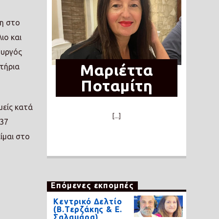
νη στο
ιο και
ουργός
Μαριέττα
ιτήρια
Ποταμίτη
μείς κατά
[...]
137
ίμαι στο
Επόμενες εκπομπές
Κεντρικό Δελτίο
(Β.Τερζάκης & Ε.
Σαλαμάρα)