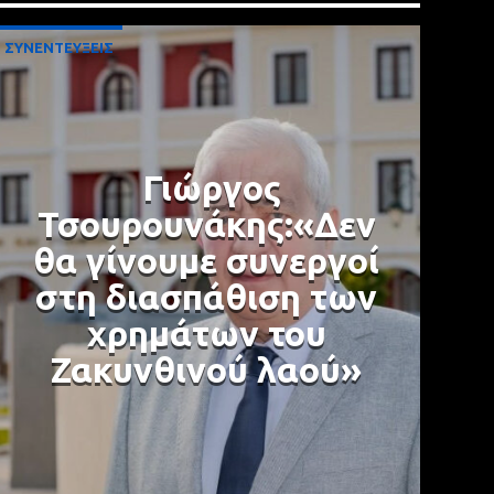
ΣΥΝΕΝΤΕΥΞΕΙΣ
Γιώργος
Τσουρουνάκης:«Δεν
θα γίνουμε συνεργοί
στη διασπάθιση των
χρημάτων του
Ζακυνθινού λαού»