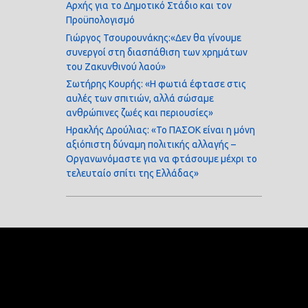
Αρχής για το Δημοτικό Στάδιο και τον
Προϋπολογισμό
Γιώργος Τσουρουνάκης:«Δεν θα γίνουμε
συνεργοί στη διασπάθιση των χρημάτων
του Ζακυνθινού λαού»
Σωτήρης Κουρής: «Η φωτιά έφτασε στις
αυλές των σπιτιών, αλλά σώσαμε
ανθρώπινες ζωές και περιουσίες»
Ηρακλής Δρούλιας: «Το ΠΑΣΟΚ είναι η μόνη
αξιόπιστη δύναμη πολιτικής αλλαγής –
Οργανωνόμαστε για να φτάσουμε μέχρι το
τελευταίο σπίτι της Ελλάδας»