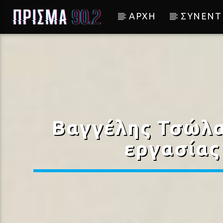
ΑΡΧΗ
ΣΥΝΕΝΤ
Current track
Σύνδεση με RealFm
Βαγγέλης Τσώλα
εργασίας