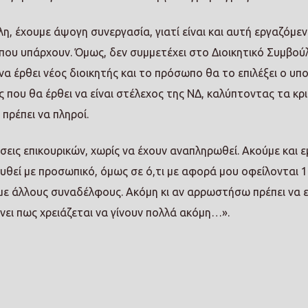
λη, έχουμε άψογη συνεργασία, γιατί είναι και αυτή εργαζόμε
 που υπάρχουν. Όμως, δεν συμμετέχει στο Διοικητικό Συμβούλ
να έρθει νέος διοικητής και το πρόσωπο θα το επιλέξει ο υπ
ς που θα έρθει να είναι στέλεχος της ΝΔ, καλύπτοντας τα κρ
πρέπει να πληροί.
εις επικουρικών, χωρίς να έχουν αναπληρωθεί. Ακούμε και ε
χυθεί με προσωπικό, όμως σε ό,τι με αφορά μου οφείλονται 
ι με άλλους συναδέλφους. Ακόμη κι αν αρρωστήσω πρέπει να ε
νει πως χρειάζεται να γίνουν πολλά ακόμη…».