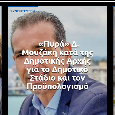
ΣΥΝΕΝΤΕΥΞΕΙΣ
«Πυρά» Δ.
Μουζάκη κατά της
Δημοτικής Αρχής
για το Δημοτικό
Στάδιο και τον
Προϋπολογισμό