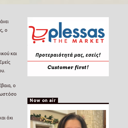
άνει
ς, ο
ικού και
Εμείς
ου.
έβαια, ο
, ωστόσο
Now on air
αι όχι