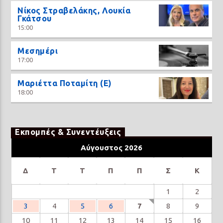
Νίκος Στραβελάκης, Λουκία
Γκάτσου
15:00
Μεσημέρι
17:00
Μαριέττα Ποταμίτη (Ε)
18:00
Εκπομπές & Συνεντέυξεις
Αύγουστος 2026
Δ
Τ
Τ
Π
Π
Σ
Κ
1
2
3
4
5
6
7
8
9
10
11
12
13
14
15
16