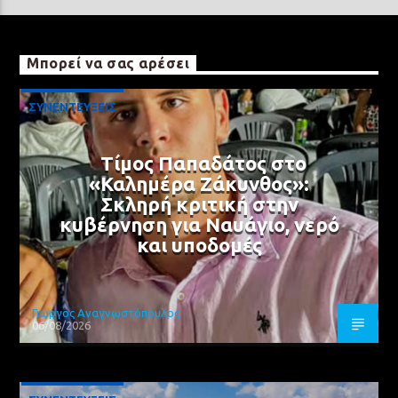
Μπορεί να σας αρέσει
ΣΥΝΕΝΤΕΥΞΕΙΣ
Τίμος Παπαδάτος στο
«Καλημέρα Ζάκυνθος»:
Σκληρή κριτική στην
κυβέρνηση για Ναυάγιο, νερό
και υποδομές
Γιώργος Αναγνωστόπουλος
06/08/2026