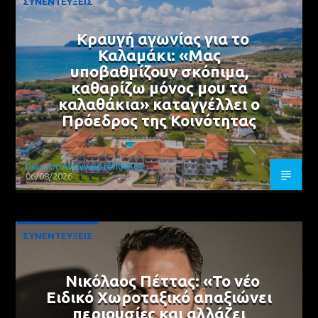
ΣΥΝΕΝΤΕΥΞΕΙΣ
Κραυγή αγωνίας για το
Καλαμάκι: «Μας
υποβαθμίζουν σκόπιμα,
καθαρίζω μόνος μου τα
καλαθάκια» καταγγέλλει ο
Πρόεδρος της Κοινότητας
Γιώργος Αναγνωστόπουλος
06/08/2026
ΣΥΝΕΝΤΕΥΞΕΙΣ
Νικόλαος Πέττας: «Το νέο
Ειδικό Χωροταξικό απαξιώνει
περιουσίες και αλλάζει