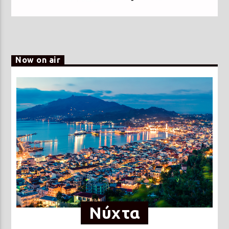
Now on air
Νύχτα