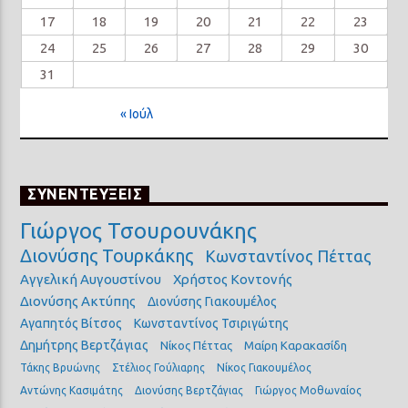
17
18
19
20
21
22
23
24
25
26
27
28
29
30
31
« Ιούλ
ΣΥΝΕΝΤΕΥΞΕΙΣ
Γιώργος Τσουρουνάκης
Διονύσης Τουρκάκης
Κωνσταντίνος Πέττας
Αγγελική Αυγουστίνου
Χρήστος Κοντονής
Διονύσης Ακτύπης
Διονύσης Γιακουμέλος
Αγαπητός Βίτσος
Κωνσταντίνος Τσιριγώτης
Δημήτρης Βερτζάγιας
Νίκος Πέττας
Μαίρη Καρακασίδη
Τάκης Βρυώνης
Στέλιος Γούλιαρης
Νίκος Γιακουμέλος
Αντώνης Κασιμάτης
Διονύσης Βερτζάγιας
Γιώργος Μοθωναίος