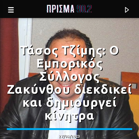
Τάσος Τζίμης: Ο
Εμπορικός
Σύλλογος
Ζακύνθου διεκδικεί
και δημιουργεί
κίνητρα
Current track
ΝΑ ΖΗΣΩ Η ΝΑ ΠΕΘΑΝΩ
ΧΑΡΙΣ ΑΛΕΞΙΟΥ
27/03/2023