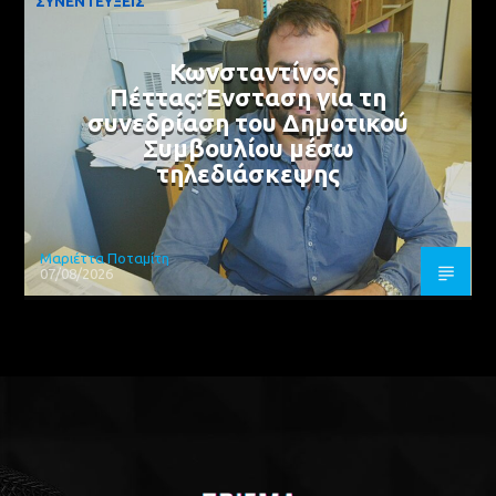
ΣΥΝΕΝΤΕΥΞΕΙΣ
Κωνσταντίνος
Πέττας:Ένσταση για τη
συνεδρίαση του Δημοτικού
Συμβουλίου μέσω
τηλεδιάσκεψης
Μαριέττα Ποταμίτη
07/08/2026