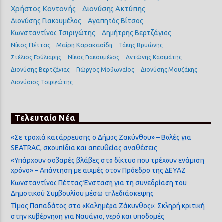
Χρήστος Κοντονής
Διονύσης Ακτύπης
Διονύσης Γιακουμέλος
Αγαπητός Βίτσος
Κωνσταντίνος Τσιριγώτης
Δημήτρης Βερτζάγιας
Νίκος Πέττας
Μαίρη Καρακασίδη
Τάκης Βρυώνης
Στέλιος Γούλιαρης
Νίκος Γιακουμέλος
Αντώνης Κασιμάτης
Διονύσης Βερτζάγιας
Γιώργος Μοθωναίος
Διονύσης Μουζάκης
Διονύσιος Τσιριγώτης
Τελευταία Νέα
«Σε τροχιά κατάρρευσης ο Δήμος Ζακύνθου» – Βολές για
SEATRAC, σκουπίδια και απευθείας αναθέσεις
«Υπάρχουν σοβαρές βλάβες στο δίκτυο που τρέχουν ενάμιση
χρόνο» – Απάντηση με αιχμές στον Πρόεδρο της ΔΕΥΑΖ
Κωνσταντίνος Πέττας:Ένσταση για τη συνεδρίαση του
Δημοτικού Συμβουλίου μέσω τηλεδιάσκεψης
Τίμος Παπαδάτος στο «Καλημέρα Ζάκυνθος»: Σκληρή κριτική
στην κυβέρνηση για Ναυάγιο, νερό και υποδομές