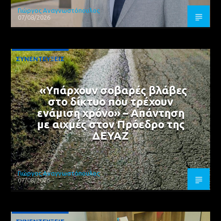
Γιώργος Αναγνωστόπουλος
07/08/2026
ΣΥΝΕΝΤΕΥΞΕΙΣ
«Υπάρχουν σοβαρές βλάβες
στο δίκτυο που τρέχουν
ενάμιση χρόνο» – Απάντηση
με αιχμές στον Πρόεδρο της
ΔΕΥΑΖ
Γιώργος Αναγνωστόπουλος
07/08/2026