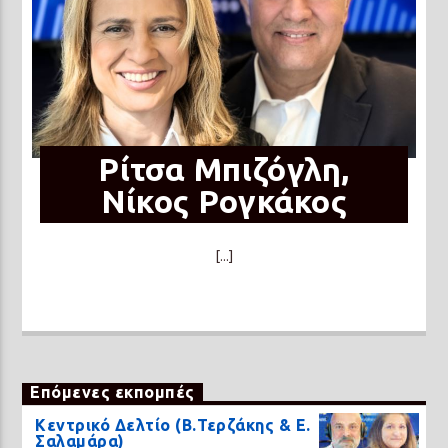
Ρίτσα Μπιζόγλη,
Νίκος Ρογκάκος
[...]
Επόμενες εκπομπές
Κεντρικό Δελτίο (Β.Τερζάκης & Ε.
Σαλαμάρα)