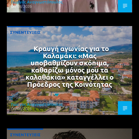
Γιώργος Αναγνωστόπουλος
06/08/2026
ΣΥΝΕΝΤΕΥΞΕΙΣ
Κραυγή αγωνίας για το
Καλαμάκι: «Μας
υποβαθμίζουν σκόπιμα,
καθαρίζω μόνος μου τα
καλαθάκια» καταγγέλλει ο
Πρόεδρος της Κοινότητας
Γιώργος Αναγνωστόπουλος
06/08/2026
ΣΥΝΕΝΤΕΥΞΕΙΣ