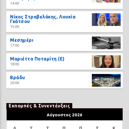
14:00
Νίκος Στραβελάκης, Λουκία
Γκάτσου
15:00
Μεσημέρι
17:00
Μαριέττα Ποταμίτη (Ε)
18:00
Βράδυ
20:00
Εκπομπές & Συνεντέυξεις
Αύγουστος 2026
Δ
Τ
Τ
Π
Π
Σ
Κ