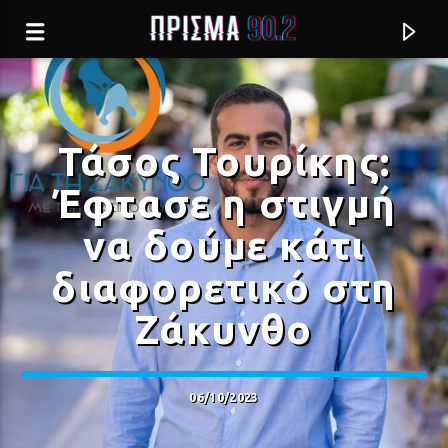
Τάσος Τουρίκης:
Έφτασε η στιγμή
να δούμε κάτι
διαφορετικό στη
Ζάκυνθο
Current track
06/10/2023
ΑΥΤΟ ΠΟΥ ΑΓΑΠΑΣ
ΠΑΝΟΣ ΚΑΤΣΙΜΙΧΑΣ & ΓΙΩΡΓΟΣ ΣΑΜΠΑΝΗΣ