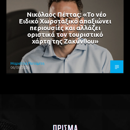
Νικόλαος Πέττας: «Το νέο
Ειδικό Χωροταξικό απαξιώνει
περιουσίες και αλλάζει
οριστικά τον τουριστικό
χάρτη της Ζακύνθου»
Μαριέττα Ποταμίτη
06/08/2026