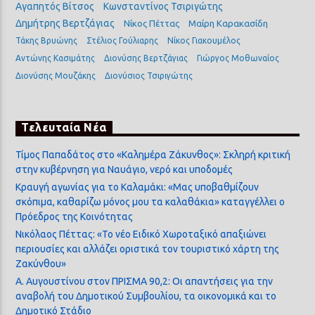
Αγαπητός Βίτσος
Κωνσταντίνος Τσιριγώτης
Δημήτρης Βερτζάγιας
Νίκος Πέττας
Μαίρη Καρακασίδη
Τάκης Βρυώνης
Στέλιος Γούλιαρης
Νίκος Γιακουμέλος
Αντώνης Κασιμάτης
Διονύσης Βερτζάγιας
Γιώργος Μοθωναίος
Διονύσης Μουζάκης
Διονύσιος Τσιριγώτης
Τελευταία Νέα
Τίμος Παπαδάτος στο «Καλημέρα Ζάκυνθος»: Σκληρή κριτική
στην κυβέρνηση για Ναυάγιο, νερό και υποδομές
Κραυγή αγωνίας για το Καλαμάκι: «Μας υποβαθμίζουν
σκόπιμα, καθαρίζω μόνος μου τα καλαθάκια» καταγγέλλει ο
Πρόεδρος της Κοινότητας
Νικόλαος Πέττας: «Το νέο Ειδικό Χωροταξικό απαξιώνει
περιουσίες και αλλάζει οριστικά τον τουριστικό χάρτη της
Ζακύνθου»
Α. Αυγουστίνου στον ΠΡΙΣΜΑ 90,2: Οι απαντήσεις για την
αναβολή του Δημοτικού Συμβουλίου, τα οικονομικά και το
Δημοτικό Στάδιο