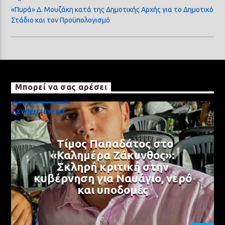
«Πυρά» Δ. Μουζάκη κατά της Δημοτικής Αρχής για το Δημοτικό
Στάδιο και τον Προϋπολογισμό
Μπορεί να σας αρέσει
ΣΥΝΕΝΤΕΥΞΕΙΣ
Τίμος Παπαδάτος στο
«Καλημέρα Ζάκυνθος»:
Σκληρή κριτική στην
κυβέρνηση για Ναυάγιο, νερό
και υποδομές