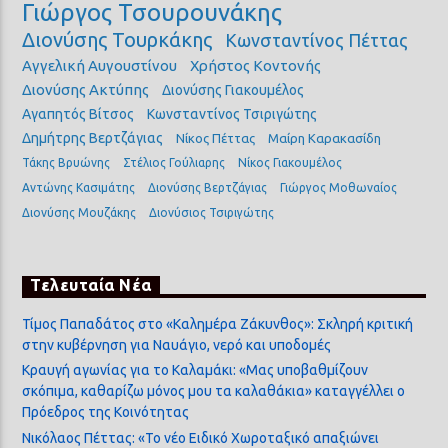
Γιώργος Τσουρουνάκης
Διονύσης Τουρκάκης
Κωνσταντίνος Πέττας
Αγγελική Αυγουστίνου
Χρήστος Κοντονής
Διονύσης Ακτύπης
Διονύσης Γιακουμέλος
Αγαπητός Βίτσος
Κωνσταντίνος Τσιριγώτης
Δημήτρης Βερτζάγιας
Νίκος Πέττας
Μαίρη Καρακασίδη
Τάκης Βρυώνης
Στέλιος Γούλιαρης
Νίκος Γιακουμέλος
Αντώνης Κασιμάτης
Διονύσης Βερτζάγιας
Γιώργος Μοθωναίος
Διονύσης Μουζάκης
Διονύσιος Τσιριγώτης
Τελευταία Νέα
Τίμος Παπαδάτος στο «Καλημέρα Ζάκυνθος»: Σκληρή κριτική
στην κυβέρνηση για Ναυάγιο, νερό και υποδομές
Κραυγή αγωνίας για το Καλαμάκι: «Μας υποβαθμίζουν
σκόπιμα, καθαρίζω μόνος μου τα καλαθάκια» καταγγέλλει ο
Πρόεδρος της Κοινότητας
Νικόλαος Πέττας: «Το νέο Ειδικό Χωροταξικό απαξιώνει