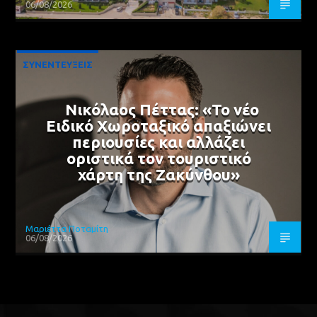
06/08/2026
ΣΥΝΕΝΤΕΥΞΕΙΣ
Νικόλαος Πέττας: «Το νέο
Ειδικό Χωροταξικό απαξιώνει
περιουσίες και αλλάζει
οριστικά τον τουριστικό
χάρτη της Ζακύνθου»
Μαριέττα Ποταμίτη
06/08/2026