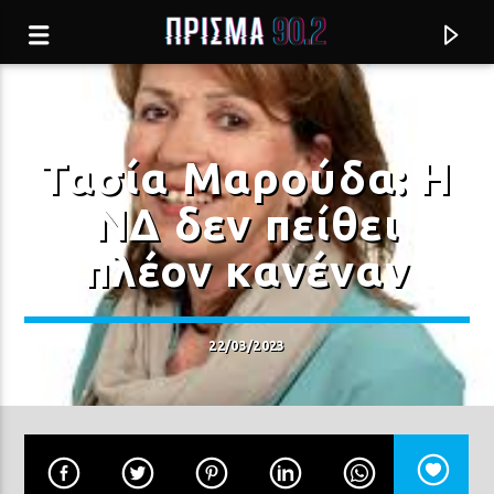
Τασία Μαρούδα: Η
ΝΔ δεν πείθει
πλέον κανέναν
22/03/2023
Current track
ΑΥΤΟ ΝΑ ΜΕΙΝΕΙ ΜΕΤΑΞΥ ΜΑΣ
ΑΜΑΡΥΛΛΙΣ