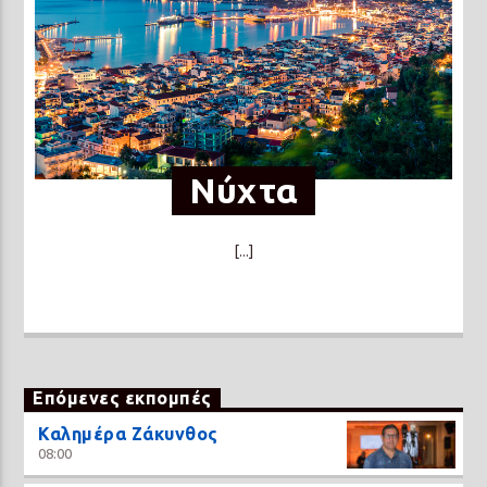
Νύχτα
[...]
Επόμενες εκπομπές
Καλημέρα Ζάκυνθος
08:00