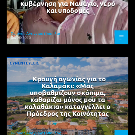
κυβέρνηση για Ναυάγιο, νερό
και υποδομές
Γιώργος Αναγνωστόπουλος
06/08/2026
ΣΥΝΕΝΤΕΥΞΕΙΣ
Κραυγή αγωνίας για το
Καλαμάκι: «Μας
υποβαθμίζουν σκόπιμα,
καθαρίζω μόνος μου τα
καλαθάκια» καταγγέλλει ο
Πρόεδρος της Κοινότητας
Γιώργος Αναγνωστόπουλος