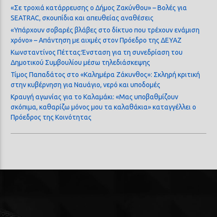
«Σε τροχιά κατάρρευσης ο Δήμος Ζακύνθου» – Βολές για
SEATRAC, σκουπίδια και απευθείας αναθέσεις
«Υπάρχουν σοβαρές βλάβες στο δίκτυο που τρέχουν ενάμιση
χρόνο» – Απάντηση με αιχμές στον Πρόεδρο της ΔΕΥΑΖ
Κωνσταντίνος Πέττας:Ένσταση για τη συνεδρίαση του
Δημοτικού Συμβουλίου μέσω τηλεδιάσκεψης
Τίμος Παπαδάτος στο «Καλημέρα Ζάκυνθος»: Σκληρή κριτική
στην κυβέρνηση για Ναυάγιο, νερό και υποδομές
Κραυγή αγωνίας για το Καλαμάκι: «Μας υποβαθμίζουν
σκόπιμα, καθαρίζω μόνος μου τα καλαθάκια» καταγγέλλει ο
Πρόεδρος της Κοινότητας