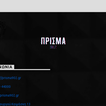
ΝΩΝΙΑ
//prisma902.gr
 44000
prisma902.gr
ουργού Καψάσκη 13