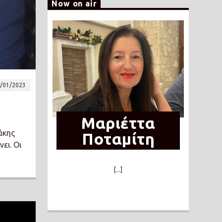
Now on air
/01/2023
Μαριέττα
άκης
Ποταμίτη
ει. Οι
[...]