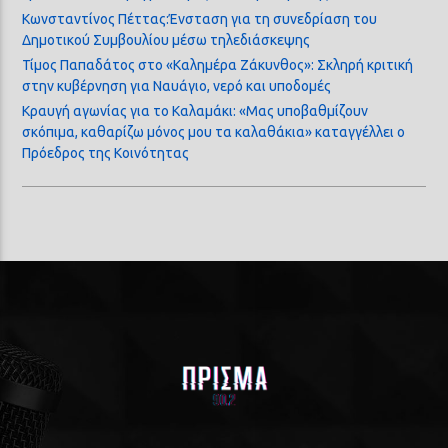
Κωνσταντίνος Πέττας:Ένσταση για τη συνεδρίαση του
Δημοτικού Συμβουλίου μέσω τηλεδιάσκεψης
Τίμος Παπαδάτος στο «Καλημέρα Ζάκυνθος»: Σκληρή κριτική
στην κυβέρνηση για Ναυάγιο, νερό και υποδομές
Κραυγή αγωνίας για το Καλαμάκι: «Μας υποβαθμίζουν
σκόπιμα, καθαρίζω μόνος μου τα καλαθάκια» καταγγέλλει ο
Πρόεδρος της Κοινότητας