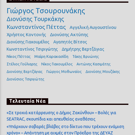
Γιώργος Τσουρουνάκης
Διονύσης Τουρκάκης
Κωνσταντίνος Πέττας
Αγγελική Αυγουστίνου
Χρήστος Κοντονής
Διονύσης Ακτύπης
Διονύσης Γιακουμέλος
Αγαπητός Βίτσος
Κωνσταντίνος Τσιριγώτης
Δημήτρης Βερτζάγιας
Νίκος Πέττας
Μαίρη Καρακασίδη
Τάκης Βρυώνης
Στέλιος Γούλιαρης
Νίκος Γιακουμέλος
Αντώνης Κασιμάτης
Διονύσης Βερτζάγιας
Γιώργος Μοθωναίος
Διονύσης Μουζάκης
Διονύσιος Τσιριγώτης
Τελευταία Νέα
«Σε τροχιά κατάρρευσης ο Δήμος Ζακύνθου» – Βολές για
SEATRAC, σκουπίδια και απευθείας αναθέσεις
«Υπάρχουν σοβαρές βλάβες στο δίκτυο που τρέχουν ενάμιση
χρόνο» – Απάντηση με αιχμές στον Πρόεδρο της ΔΕΥΑΖ