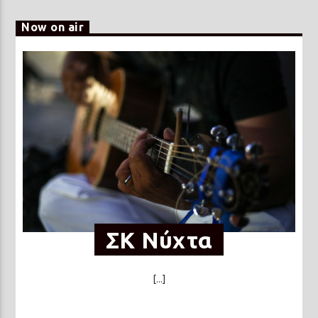
Now on air
ΣΚ Νύχτα
[...]