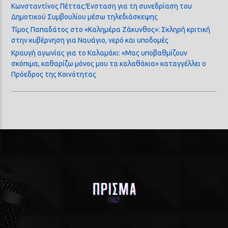
Κωνσταντίνος Πέττας:Ένσταση για τη συνεδρίαση του
Δημοτικού Συμβουλίου μέσω τηλεδιάσκεψης
Τίμος Παπαδάτος στο «Καλημέρα Ζάκυνθος»: Σκληρή κριτική
στην κυβέρνηση για Ναυάγιο, νερό και υποδομές
Κραυγή αγωνίας για το Καλαμάκι: «Μας υποβαθμίζουν
σκόπιμα, καθαρίζω μόνος μου τα καλαθάκια» καταγγέλλει ο
Πρόεδρος της Κοινότητας