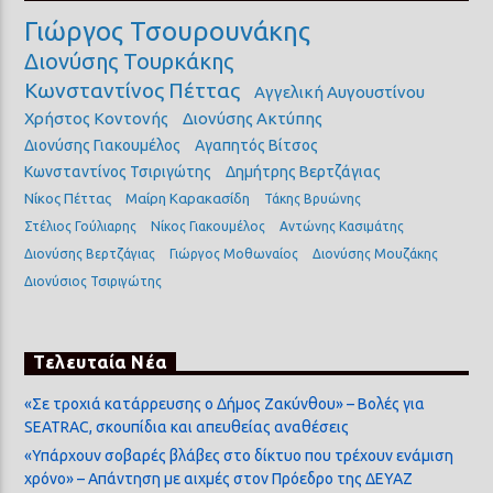
Γιώργος Τσουρουνάκης
Διονύσης Τουρκάκης
Κωνσταντίνος Πέττας
Αγγελική Αυγουστίνου
Χρήστος Κοντονής
Διονύσης Ακτύπης
Διονύσης Γιακουμέλος
Αγαπητός Βίτσος
Κωνσταντίνος Τσιριγώτης
Δημήτρης Βερτζάγιας
Νίκος Πέττας
Μαίρη Καρακασίδη
Τάκης Βρυώνης
Στέλιος Γούλιαρης
Νίκος Γιακουμέλος
Αντώνης Κασιμάτης
Διονύσης Βερτζάγιας
Γιώργος Μοθωναίος
Διονύσης Μουζάκης
Διονύσιος Τσιριγώτης
Τελευταία Νέα
«Σε τροχιά κατάρρευσης ο Δήμος Ζακύνθου» – Βολές για
SEATRAC, σκουπίδια και απευθείας αναθέσεις
«Υπάρχουν σοβαρές βλάβες στο δίκτυο που τρέχουν ενάμιση
χρόνο» – Απάντηση με αιχμές στον Πρόεδρο της ΔΕΥΑΖ