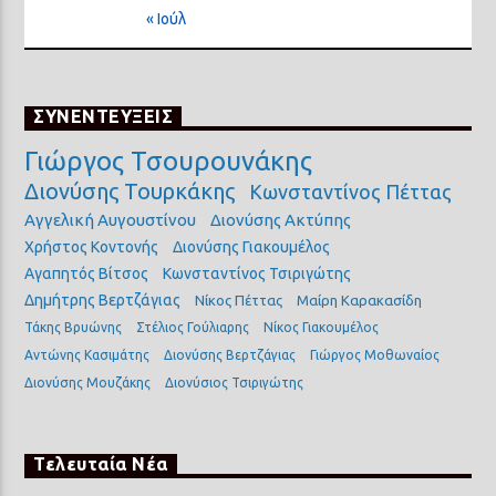
« Ιούλ
ΣΥΝΕΝΤΕΥΞΕΙΣ
Γιώργος Τσουρουνάκης
Διονύσης Τουρκάκης
Κωνσταντίνος Πέττας
Αγγελική Αυγουστίνου
Διονύσης Ακτύπης
Χρήστος Κοντονής
Διονύσης Γιακουμέλος
Αγαπητός Βίτσος
Κωνσταντίνος Τσιριγώτης
Δημήτρης Βερτζάγιας
Νίκος Πέττας
Μαίρη Καρακασίδη
Τάκης Βρυώνης
Στέλιος Γούλιαρης
Νίκος Γιακουμέλος
Αντώνης Κασιμάτης
Διονύσης Βερτζάγιας
Γιώργος Μοθωναίος
Διονύσης Μουζάκης
Διονύσιος Τσιριγώτης
Τελευταία Νέα