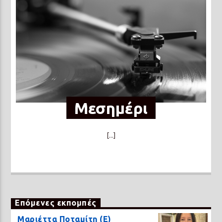
Μεσημέρι
[...]
Επόμενες εκπομπές
Μαριέττα Ποταμίτη (Ε)