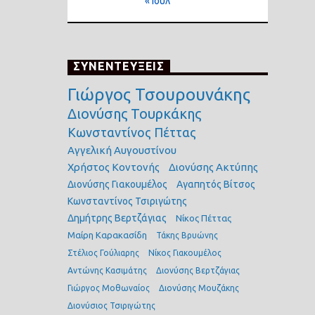
« Ιούλ
ΣΥΝΕΝΤΕΥΞΕΙΣ
Γιώργος Τσουρουνάκης
Διονύσης Τουρκάκης
Κωνσταντίνος Πέττας
Αγγελική Αυγουστίνου
Χρήστος Κοντονής
Διονύσης Ακτύπης
Διονύσης Γιακουμέλος
Αγαπητός Βίτσος
Κωνσταντίνος Τσιριγώτης
Δημήτρης Βερτζάγιας
Νίκος Πέττας
Μαίρη Καρακασίδη
Τάκης Βρυώνης
Στέλιος Γούλιαρης
Νίκος Γιακουμέλος
Αντώνης Κασιμάτης
Διονύσης Βερτζάγιας
Γιώργος Μοθωναίος
Διονύσης Μουζάκης
Διονύσιος Τσιριγώτης