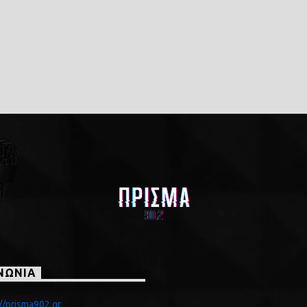
ΝΩΝΙΑ
//prisma902.gr