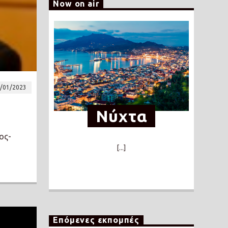
Now on air
/01/2023
Νύχτα
ος-
[...]
Επόμενες εκπομπές